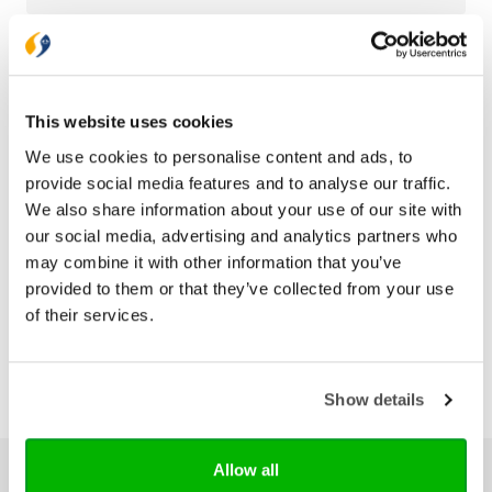
Aantal pagina's
102
Druk
1
Verschijningsdatum
2011-11-21
This website uses cookies
We use cookies to personalise content and ads, to
provide social media features and to analyse our traffic.
Bezorging binnen 1–2 werkdagen
We also share information about your use of our site with
Gratis verzending vanaf € 20,-
our social media, advertising and analytics partners who
Gratis retourneren
may combine it with other information that you’ve
provided to them or that they’ve collected from your use
of their services.
Show details
Allow all
Ons hele assortiment