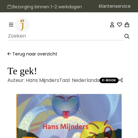
Klantenservice
Bezorging binnen 1–2 werkdagen
Terug naar overzicht
Te gek!
Auteur:
Hans Mijnders
Taal:
Nederlands
E-BOOK