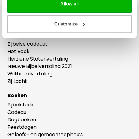
Allow all
Ons hele assortiment
Customize
Bijbels
Bijbelse cadeaus
Het Boek
Herziene Statenvertaling
Nieuwe Bijbelvertaling 2021
Willibrordvertaling
Zij Lacht
Boeken
Bijbelstudie
Cadeau
Dagboeken
Feestdagen
Geloofs- en gemeenteopbouw