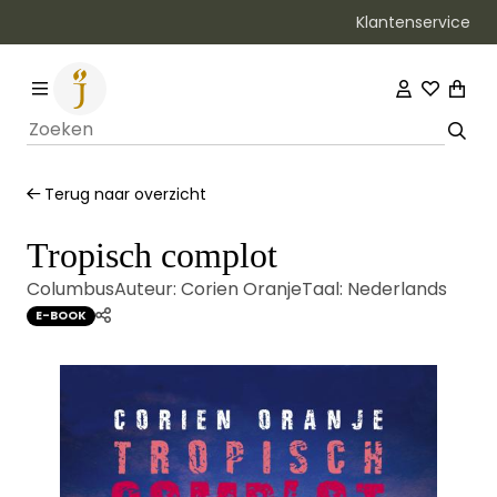
Klantenservice
Bezorging binnen 1–2 werkdagen
Terug naar overzicht
Tropisch complot
Columbus
Auteur:
Corien Oranje
Taal:
Nederlands
E-BOOK