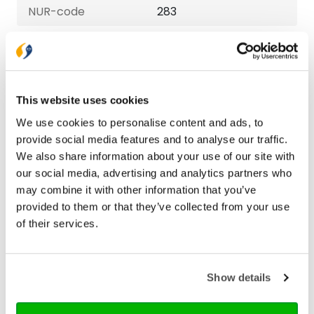
NUR-code
283
Aantal pagina's
304
Druk
1
Verschijningsdatum
2011-11-21
This website uses cookies
Serie
Midi-thriller
We use cookies to personalise content and ads, to
provide social media features and to analyse our traffic.
We also share information about your use of our site with
our social media, advertising and analytics partners who
Bezorging binnen 1–2 werkdagen
may combine it with other information that you’ve
Gratis verzending vanaf € 20,-
provided to them or that they’ve collected from your use
Gratis retourneren
of their services.
Show details