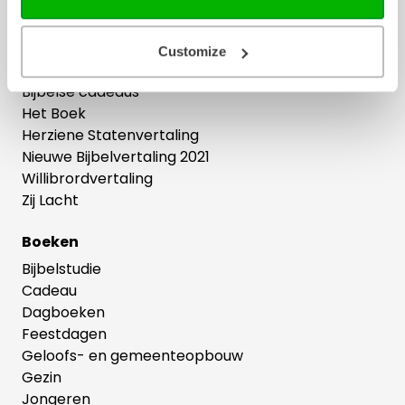
Ons hele assortiment
Customize
Bijbels
Bijbelse cadeaus
Het Boek
Herziene Statenvertaling
Nieuwe Bijbelvertaling 2021
Willibrordvertaling
Zij Lacht
Boeken
Bijbelstudie
Cadeau
Dagboeken
Feestdagen
Geloofs- en gemeenteopbouw
Gezin
Jongeren