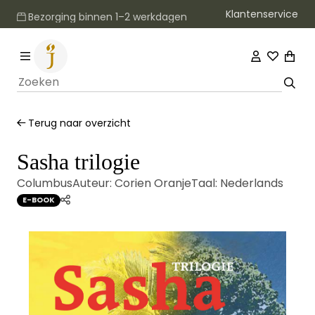
Klantenservice
Bezorging binnen 1–2 werkdagen
Terug naar overzicht
Sasha trilogie
Columbus
Auteur:
Corien Oranje
Taal:
Nederlands
E-BOOK