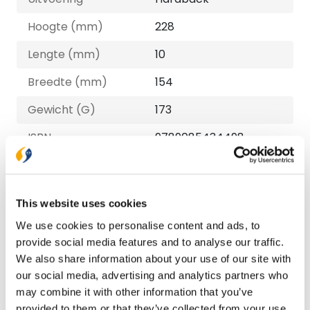
Hoogte (mm)
228
Lengte (mm)
10
Breedte (mm)
154
Gewicht (G)
173
ISBN
9789085434498
Druk
1
Verschijningsdatum
2020-08-21
This website uses cookies
NUR-code
287
We use cookies to personalise content and ads, to
provide social media features and to analyse our traffic.
Auteur
Ineke Kraijo
We also share information about your use of our site with
Illustrator
Sam Loman
our social media, advertising and analytics partners who
may combine it with other information that you’ve
Taal
Nederlands
provided to them or that they’ve collected from your use