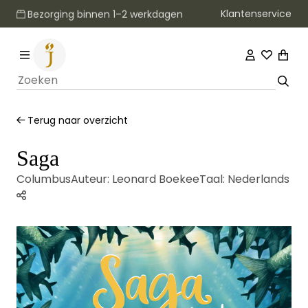
Klantenservice
Bezorging binnen 1–2 werkdagen
Terug naar overzicht
Saga
Columbus
Auteur:
Leonard Boekee
Taal:
Nederlands