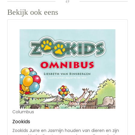
gaan om de koning en de koningin een lesje te
leren. Halsoverkop vertrekken ze. Hoe loopt dat af?
Bekijk ook eens
Op koninklijke rooftocht is het derde deel in de serie
'Piratenkostschool De Boekenier'.
Columbus
Zookids
Zookids Jurre en Jasmijn houden van dieren en zijn