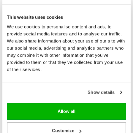
This website uses cookies
Op koninklijke rooftocht
We use cookies to personalise content and ads, to
• Humor en avontuur • AVI E5 • Voor ongeveer 8-11
provide social media features and to analyse our traffic.
jaar De piraten worden opgeschrikt door de komst
van een nieuwe meester, stagiair Jan Doedel.
We also share information about your use of our site with
Kapitein doet zijn best om hem weg te werken,
our social media, advertising and analytics partners who
€ 13,99
maar meneer P.A.Pier en meneer V.R. Gunning van
may combine it with other information that you’ve
de gemeente steken daar een stokje voor. Hoe
Op voorraad
provided to them or that they’ve collected from your use
zorgen de piraten ervoor dat Jan Doedel er niet
achter komt dat De Boekenier geen gewone school
of their services.
is? Ondertussen komt Kloek op bezoek. Zij vertelt
dat de koning en de koningin geld van het volk
afpakken om een gouden schip te kunnen bouwen.
Kapitein besluit met de hele piraterij op rooftocht te
Show details
gaan om de koning en de koningin een lesje te
leren. Halsoverkop vertrekken ze. Hoe loopt dat af?
Op koninklijke rooftocht is het derde deel in de serie
Allow all
‘Piratenkostschool De Boekenier’.
Customize