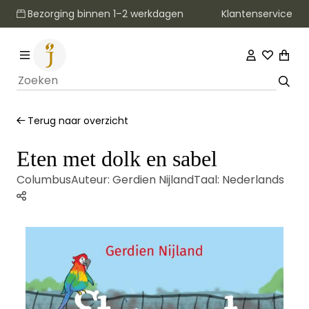
Klantenservice
Bezorging binnen 1–2 werkdagen
Terug naar overzicht
Eten met dolk en sabel
Columbus
Auteur:
Gerdien Nijland
Taal:
Nederlands