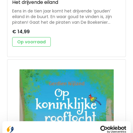
Het drijvende eiland
Eens in de tien jaar komt het drijvende ‘gouden’
eiland in de buurt. En waar goud te vinden is, zijn
piraten! Gaat het de piraten van De Boekenier
lukken om met hun wegpiratenschip op het eiland
€ 14,99
te komen en hun schatkist te vullen? Dit 4e deel in
de serie 'Piratenkostschool De Boekenier' zit volop
Op voorraad
humor en avontuur. Voor kinderen van ongeveer 8-
11 jaar. AVI E5. Gerdien Nijland werkt in het onderwijs
en schreef eerder de eerste drie delen in de serie
‘Piratenkostschool de Boekenier’. Haar boeken
kenmerken zich door veel humor.