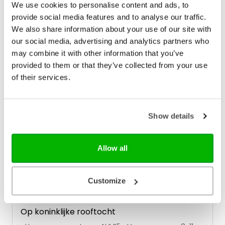
€ 13,99
We use cookies to personalise content and ads, to
piraten. Gelukkig is Kapitein een slimme man. Hij
provide social media features and to analyse our traffic.
komt met een geweldig plan: ze beginnen gewoon
Op voorraad
een nieuwe piraterij, de wegpiraterij! Maar daar
We also share information about your use of our site with
hebben ze wel kinderen voor nodig die ze kunnen
our social media, advertising and analytics partners who
opleiden tot piraat. Kapitein en zijn bemanning Tjief
may combine it with other information that you’ve
Ensjenier, Riekus, Cornelus en de onhandige tweeling
Bak en Stuur Boord toveren een oud huis om tot
provided to them or that they’ve collected from your use
een geheime piratenschool. Niemand mag weten
of their services.
wat de kinderen precies in het oude huis leren.
Zeker de ouders niet. Zou dat goed gaan?
Show details
Allow all
Customize
Op koninklijke rooftocht