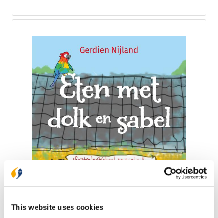
11 jaar. AVI E5. Gerdien Nijland werkt in het onderwijs
en schreef eerder de eerste drie delen in de serie
‘Piratenkostschool de Boekenier’. Haar boeken
kenmerken zich door veel humor.
Eten met dolk en sabel
De piraten van De Kielzog hebben de piratencode
overtreden. Ze worden daar streng voor gestraft: ze
mogen de zee niet meer op. Wat een ramp! Wat
This website uses cookies
moeten ze nu beginnen? Piraten zijn nu eenmaal