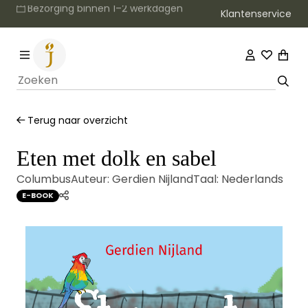
Klantenservice
Gratis verzending vanaf €20
Terug naar overzicht
Eten met dolk en sabel
Columbus
Auteur:
Gerdien Nijland
Taal:
Nederlands
E-BOOK