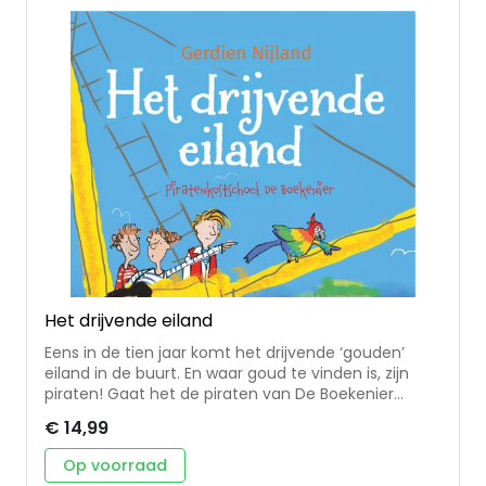
Het drijvende eiland
Eens in de tien jaar komt het drijvende ‘gouden’
eiland in de buurt. En waar goud te vinden is, zijn
piraten! Gaat het de piraten van De Boekenier
lukken om met hun wegpiratenschip op het eiland
€ 14,99
te komen en hun schatkist te vullen? Dit 4e deel in
de serie 'Piratenkostschool De Boekenier' zit volop
Op voorraad
humor en avontuur. Voor kinderen van ongeveer 8-