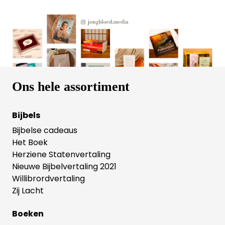
tekeningen een vrolijke dieren(tuin)bende van!
Heerlijk dik leesboek voor een zomervakantie vol
leesplezier.
Ons hele assortiment
Bijbels
Bijbelse cadeaus
Het Boek
Herziene Statenvertaling
Nieuwe Bijbelvertaling 2021
Willibrordvertaling
Zij Lacht
Boeken