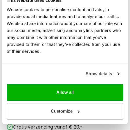
This website uses cookies
We use cookies to personalise content and ads, to
ISBN
9789085435839
provide social media features and to analyse our traffic.
Druk
1
We also share information about your use of our site with
our social media, advertising and analytics partners who
Verschijningsdatum
2024-09-17
may combine it with other information that you’ve
provided to them or that they’ve collected from your use
NUR-code
210
of their services.
Auteur
Heino Falcke, Dagmar
Falcke
Show details
Illustrator
Gareth Ryans
Taal
Nederlands
Allow all
Aantal pagina's
96
Customize
Bezorging binnen 1–2 werkdagen
Gratis verzending vanaf € 20,-