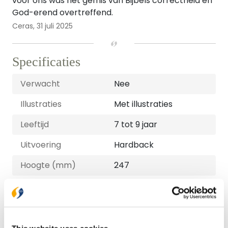
voor ons was het gemis van Bijbels correctheid en
God-erend overtreffend.
Ceras,
31 juli 2025
Specificaties
Verwacht
Nee
Illustraties
Met illustraties
Leeftijd
7 tot 9 jaar
Uitvoering
Hardback
Hoogte (mm)
247
Lengte (mm)
13
Breedte (mm)
177
Gewicht (G)
409