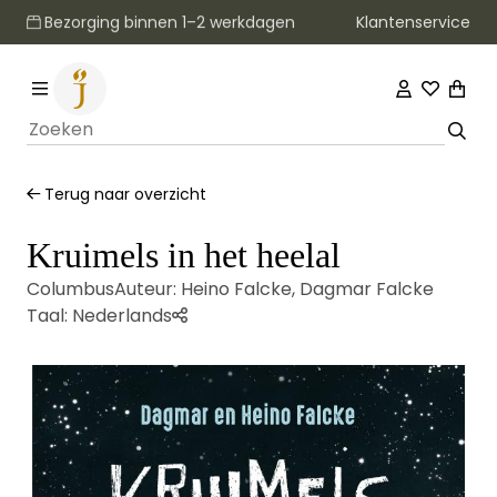
Klantenservice
Bezorging binnen 1–2 werkdagen
Terug naar overzicht
Kruimels in het heelal
Columbus
Auteur:
Heino Falcke
,
Dagmar Falcke
Taal:
Nederlands