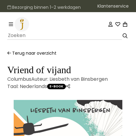
Klantenservice
Bezorging binnen 1–2 werkdagen
Terug naar overzicht
Vriend of vijand
Columbus
Auteur:
Liesbeth van Binsbergen
Taal:
Nederlands
E-BOOK