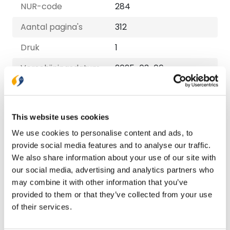
NUR-code
284
Aantal pagina's
312
Druk
1
Verschijningsdatum
2025-03-06
Uitvoeringen
E-book
This website uses cookies
€ 9,99
We use cookies to personalise content and ads, to
provide social media features and to analyse our traffic.
We also share information about your use of our site with
Paperback
our social media, advertising and analytics partners who
€ 16,99
may combine it with other information that you’ve
provided to them or that they’ve collected from your use
of their services.
Bezorging binnen 1–2 werkdagen
Gratis verzending vanaf € 20,-