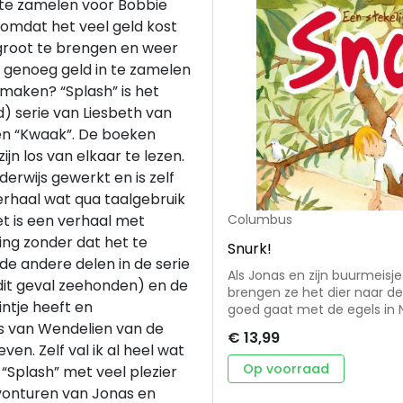
n te zamelen voor Bobbie
omdat het veel geld kost
root te brengen en weer
om genoeg geld in te zamelen
 maken? “Splash” is het
d) serie van Liesbeth van
” en “Kwaak”. De boeken
jn los van elkaar te lezen.
erwijs gewerkt en is zelf
erhaal wat qua taalgebruik
et is een verhaal met
Columbus
ing zonder dat het te
Snurk!
de andere delen in de serie
Als Jonas en zijn buurmeisj
n dit geval zeehonden) en de
brengen ze het dier naar de
ntje heeft en
goed gaat met de egels in N
proberen de hele buurt mee 
es van Wendelien van de
€ 13,99
hen in woont, lijkt niet v
en. Zelf val ik al heel wat
Jonas en Yuna zich in de tu
Op voorraad
 “Splash” met veel plezier
een motor staan. Is dat som
vonturen van Jonas en
krantje als vermist stond 