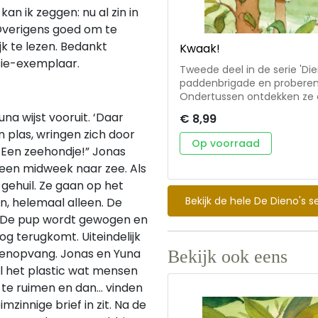
an ik zeggen: nu al zin in
 Overigens goed om te
k te lezen. Bedankt
Kwaak!
ie-exemplaar.
Tweede deel in de serie 'Di
paddenbrigade en proberen j
Ondertussen ontdekken ze een g
en spannende must-read vo
na wijst vooruit. ‘Daar
€ 8,99
dierenthema's: kikkers en p
 plas, wringen zich door
oorlogsoverblijfselen als ko
Op voorraad
u! Een zeehondje!” Jonas
in de serie 'Dieren in nood' *
 een midweek naar zee. Als
gehuil. Ze gaan op het
Bekijk de hele De Dieno's se
en, helemaal alleen. De
 De pup wordt gewogen en
g terugkomt. Uiteindelijk
enopvang. Jonas en Yuna
Bekijk ook eens
al het plastic wat mensen
te ruimen en dan... vinden
zinnige brief in zit. Na de