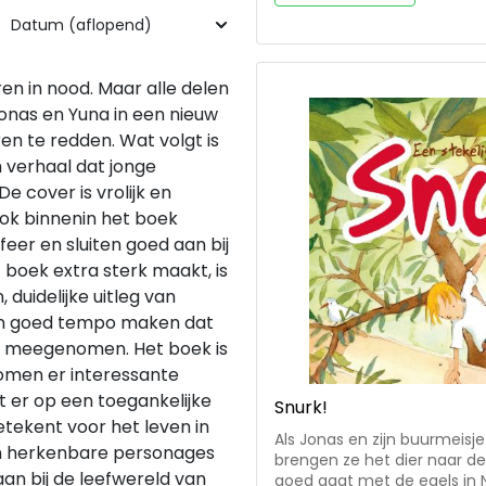
in 
ren in nood. Maar alle delen
 Jonas en Yuna in een nieuw
en te redden. Wat volgt is
 verhaal dat jonge
e cover is vrolijk en
Ook binnenin het boek
sfeer en sluiten goed aan bij
 boek extra sterk maakt, is
n, duidelijke uitleg van
 een goed tempo maken dat
en meegenomen. Het boek is
komen er interessante
t er op een toegankelijke
Snurk!
etekent voor het leven in
Als Jonas en zijn buurmeisj
jn herkenbare personages
brengen ze het dier naar de
aan bij de leefwereld van
goed gaat met de egels in N