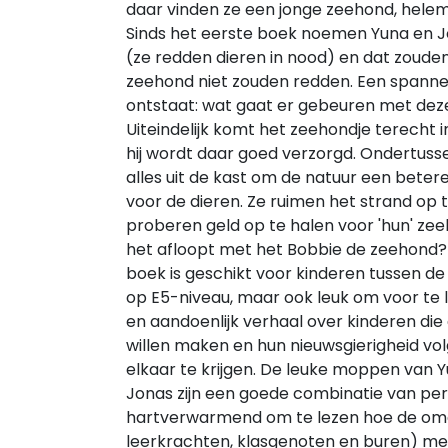
daar vinden ze een jonge zeehond, helem
Sinds het eerste boek noemen Yuna en Jo
(ze redden dieren in nood) en dat zouden 
zeehond niet zouden redden. Een spann
ontstaat: wat gaat er gebeuren met dez
Uiteindelijk komt het zeehondje terecht
hij wordt daar goed verzorgd. Ondertuss
alles uit de kast om de natuur een bete
voor de dieren. Ze ruimen het strand op 
proberen geld op te halen voor 'hun' ze
het afloopt met het Bobbie de zeehond? 
boek is geschikt voor kinderen tussen de
op E5-niveau, maar ook leuk om voor te l
en aandoenlijk verhaal over kinderen die
willen maken en hun nieuwsgierigheid vo
elkaar te krijgen. De leuke moppen van 
Jonas zijn een goede combinatie van per
hartverwarmend om te lezen hoe de omg
leerkrachten, klasgenoten en buren) me