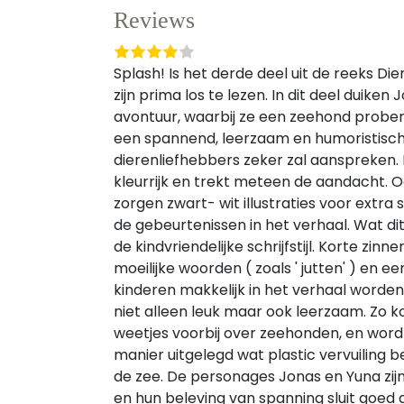
Reviews
Splash! Is het derde deel uit de reeks Die
zijn prima los te lezen. In dit deel duiken
avontuur, waarbij ze een zeehond prober
een spannend, leerzaam en humoristisch
dierenliefhebbers zeker zal aanspreken. D
kleurrijk en trekt meteen de aandacht. 
zorgen zwart- wit illustraties voor extra 
de gebeurtenissen in het verhaal. Wat dit
de kindvriendelijke schrijfstijl. Korte zinne
moeilijke woorden ( zoals ' jutten' ) en
kinderen makkelijk in het verhaal word
niet alleen leuk maar ook leerzaam. Zo 
weetjes voorbij over zeehonden, en word
manier uitgelegd wat plastic vervuiling b
de zee. De personages Jonas en Yuna zi
en hun beleving van spanning sluit goed 