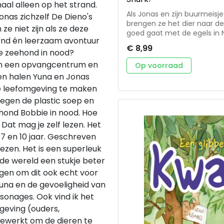
aal alleen op het strand.
Als Jonas en zijn buurmeisj
nas zichzelf De Dieno's
brengen ze het dier naar de
ze niet zijn als ze deze
goed gaat met de egels in N
end én leerzaam avontuur
proberen de hele buurt mee 
€ 8,99
hen in woont, lijkt niet v
e zeehond in nood?
Jonas en Yuna zich in de tu
 in een opvangcentrum en
Op voorraad
een motor staan. Is dat som
en halen Yuna en Jonas
krantje als vermist stond 
re leefomgeving te maken
achter te komen. Ondertuss
Lukt het hen om van hun tui
tegen de plastic soep en
als hij weer gezond is, bij
ehond Bobbie in nood. Hoe
echt een dief? Een vrolijk en spannend avontuur voor kinderen die van
Dat mag je zelf lezen. Het
dieren houden!
 7 en 10 jaar. Geschreven
ezen. Het is een superleuk
 de wereld een stukje beter
lgen om dit ook echt voor
Yuna en de gevoeligheid van
sonages. Ook vind ik het
eving (ouders,
ewerkt om de dieren te