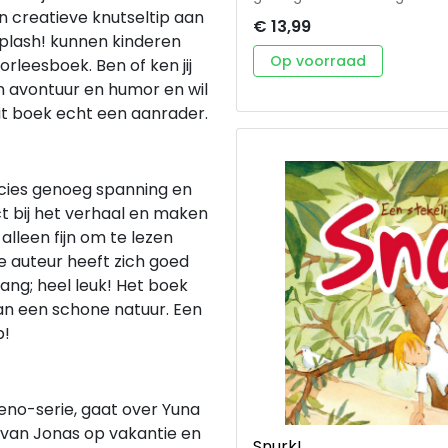
proberen de hele buurt mee 
n creatieve knutseltip aan
€ 13,99
hen in woont, lijkt niet v
plash! kunnen kinderen
Jonas en Yuna zich in de tu
Op voorraad
orleesboek. Ben of ken jij
een motor staan. Is dat som
n avontuur en humor en wil
krantje als vermist stond 
achter te komen. Ondertuss
it boek echt een aanrader.
Lukt het hen om van hun tui
als hij weer gezond is, bij
echt een dief? Een vrolijk en spannend avontuur voor kinderen die van
dieren houden!
recies genoeg spanning en
ct bij het verhaal en maken
 alleen fijn om te lezen
 De auteur heeft zich goed
ng; heel leuk! Het boek
an een schone natuur. Een
p!
eno-serie, gaat over Yuna
van Jonas op vakantie en
Snurk!