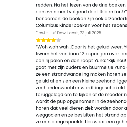
redden. Na het lezen van de drie boeken, k
een eventueel volgend deel. Ik ben fan!
benoemen: de boeken zijn ook afzonderlij
Columbus Kinderboeken voor het recens
Dewi - Juf Dewi Leest,
23 juli 2025
“Woh wah wah…Daar is het geluid weer. Yu
kwam het vandaan.’ Ze springen over een
een rij palen en dan roept Yuna: ‘Kijk no
gaat met zijn ouders en buurmeisje Yuna
ze een strandwandeling maken horen ze 
geluid af en zien een kleine zeehond ligg
zeehondenwachter wordt ingeschakeld.
teruggelegd om te kijken of de moeder no
wordt de pup opgenomen in de zeehond
horen dat veel dieren ziek worden door 
weggooien en ze besluiten het strand op 
ze een aangespoelde fles waar een geheim