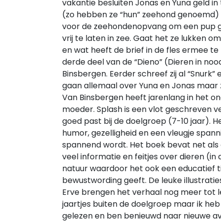
vakantie besluiten Jonas en Yuna geld i
(zo hebben ze “hun” zeehond genoemd) 
voor de zeehondenopvang om een pup g
vrij te laten in zee. Gaat het ze lukken 
en wat heeft de brief in de fles ermee te
derde deel van de “Dieno” (Dieren in noo
Binsbergen. Eerder schreef zij al “Snurk
gaan allemaal over Yuna en Jonas maar zi
Van Binsbergen heeft jarenlang in het ond
moeder. Splash is een vlot geschreven v
goed past bij de doelgroep (7-10 jaar). H
humor, gezelligheid en een vleugje spann
spannend wordt. Het boek bevat net als 
veel informatie en feitjes over dieren (i
natuur waardoor het ook een educatief ti
bewustwording geeft. De leuke illustrati
Erve brengen het verhaal nog meer tot lev
jaartjes buiten de doelgroep maar ik heb
gelezen en ben benieuwd naar nieuwe a