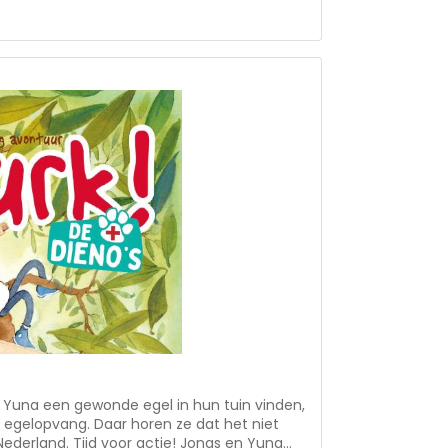
de serie ‘Dieren in nood’ • voor 7-10 jaar
e Yuna een gewonde egel in hun tuin vinden,
 egelopvang. Daar horen ze dat het niet
ederland. Tijd voor actie! Jonas en Yuna