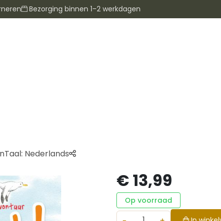
rneren
Bezorging binnen 1–2 werkdagen
en
Taal:
Nederlands
€ 13,99
Op voorraad
−
+
In winke