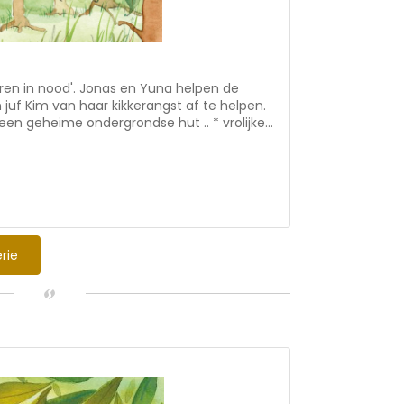
eren in nood'. Jonas en Yuna helpen de
uf Kim van haar kikkerangst af te helpen.
eheime ondergrondse hut .. * vrolijke
or kinderen die van dieren houden *
adden * historische thema's:
gels, schuttersputten en bomkraters * deel 2
 voor 7-10 jaar
rie