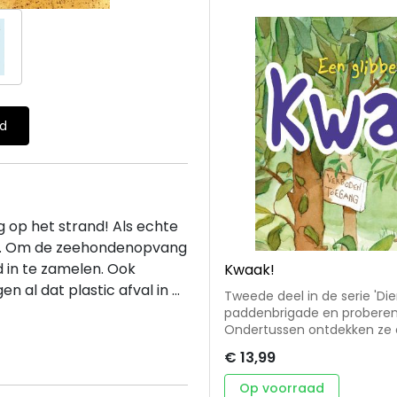
ld
 op het strand! Als echte
ie. Om de zeehondenopvang
d in te zamelen. Ook
Kwaak!
 al dat plastic afval in ...
Tweede deel in de serie 'Di
paddenbrigade en proberen juf Kim van haar kikkerangst af te help
Ondertussen ontdekken ze een g
en spannende must-read vo
€ 13,99
dierenthema’s: kikkers en p
oorlogsoverblijfselen als ko
Op voorraad