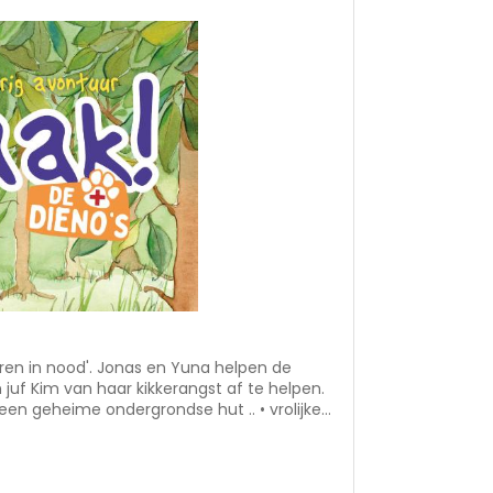
eren in nood'. Jonas en Yuna helpen de
en.
eheime ondergrondse hut .. • vrolijke
or kinderen die van dieren houden •
adden • historische thema’s:
gels, schuttersputten en bomkraters • deel 2