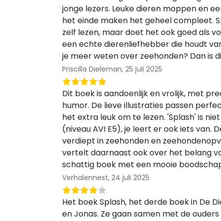
jonge lezers. Leuke dieren moppen en ee
het einde maken het geheel compleet. S
zelf lezen, maar doet het ook goed als vo
een echte dierenliefhebber die houdt va
je meer weten over zeehonden? Dan is d
Priscilla Dieleman,
25 juli 2025
Dit boek is aandoenlijk en vrolijk, met p
humor. De lieve illustraties passen perfe
het extra leuk om te lezen. 'Splash' is niet
(niveau AVI E5), je leert er ook iets van.
verdiept in zeehonden en zeehondenopva
vertelt daarnaast ook over het belang v
schattig boek met een mooie boodscha
Verhalennest,
24 juli 2025
Het boek Splash, het derde boek in De Di
en Jonas. Ze gaan samen met de ouders 