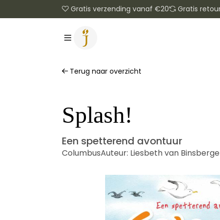
Gratis verzending vanaf €20
Gratis retou
Terug naar overzicht
Splash!
Een spetterend avontuur
Columbus
Auteur:
Liesbeth van Binsberg