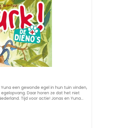
e Yuna een gewonde egel in hun tuin vinden,
 egelopvang. Daar horen ze dat het niet
ederland. Tijd voor actie! Jonas en Yuna
te krijgen. Maar buurman Rinus, die tussen
an plan om mee te werken. Op een dag wagen
in van buurman Rinus. In de schuur zien ze
s dezelfde motor die in het plaatselijke
aangegeven? Daar proberen Jonas en Yuna