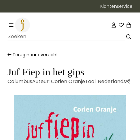
Klantenservice
Bezorging binnen 1–2 werkdagen
Terug naar overzicht
Juf Fiep in het gips
Columbus
Auteur:
Corien Oranje
Taal:
Nederlands