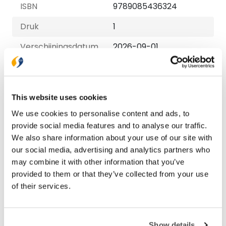
ISBN
9789085436324
Druk
1
Verschijningsdatum
2026-09-01
NUR-code
210
Auteur
Erik Idema, Jolanda
This website uses cookies
van der Marel
We use cookies to personalise content and ads, to
Taal
Nederlands
provide social media features and to analyse our traffic.
We also share information about your use of our site with
Aantal pagina's
128
our social media, advertising and analytics partners who
may combine it with other information that you’ve
provided to them or that they’ve collected from your use
Bezorging binnen 1–2 werkdagen
of their services.
Gratis verzending vanaf € 20,-
Gratis retourneren
Show details