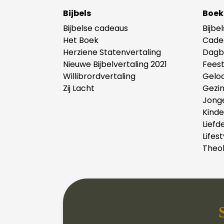
Bijbels
Boek
Bijbelse cadeaus
Bijbe
Het Boek
Cade
Herziene Statenvertaling
Dagb
Nieuwe Bijbelvertaling 2021
Fees
Willibrordvertaling
Gelo
Zij Lacht
Gezi
Jong
Kind
Liefd
Lifest
Theol