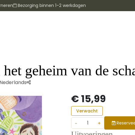
rneren
Bezorging binnen 1–2 werkdagen
 het geheim van de scha
Nederlands
€ 15,99
Verwacht
−
+
Reservee
Uitvoeringen