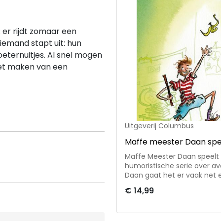
 er rijdt zomaar een
 iemand stapt uit: hun
eternuitjes. Al snel mogen
het maken van een
Uitgeverij Columbus
Maffe meester Daan spe
Maffe Meester Daan speelt 
humoristische serie over av
Daan gaat het er vaak net 
Er vliegen bananenschillen d
€ 14,99
leerlingen moeten verplich
weg van verstoppertje spele
leerlingen eigenlijk wel iets bij meester Daa