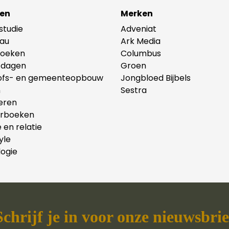
en
Merken
lstudie
Adveniat
au
Ark Media
oeken
Columbus
tdagen
Groen
ofs- en gemeenteopbouw
Jongbloed Bijbels
n
Sestra
eren
erboeken
e en relatie
yle
ogie
Schrijf je in voor onze nieuwsbrie