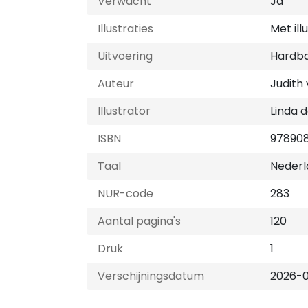
Verwacht
Ja
Illustraties
Met ill
Uitvoering
Hardb
Auteur
Judith
Illustrator
Linda 
ISBN
97890
Taal
Nederl
NUR-code
283
Aantal pagina's
120
Druk
1
Verschijningsdatum
2026-0