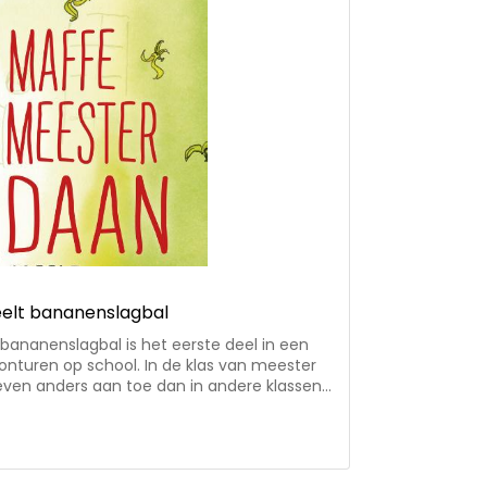
elt bananenslagbal
bananenslagbal is het eerste deel in een
onturen op school. In de klas van meester
even anders aan toe dan in andere klassen.
oor het lokaal tijdens de rekenles en zijn
t patat eten. De taalles heeft soms meer
n en spieken is verplicht. Leren de
n? Achterin het boek zijn per