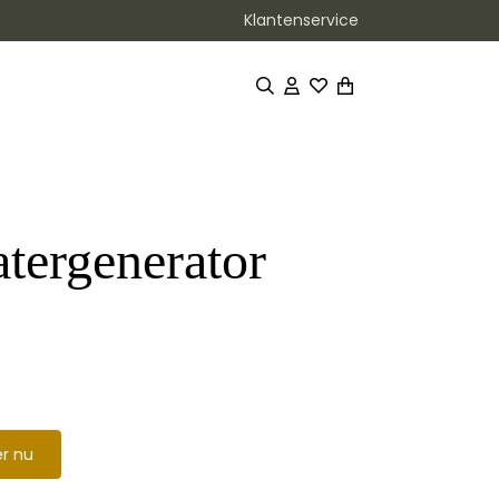
Klantenservice
tergenerator
r nu