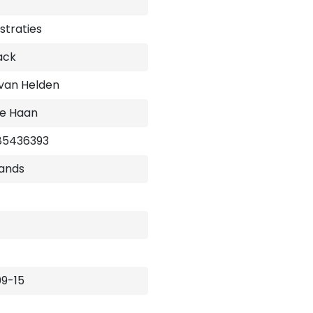
hoofdstuk enkele vragen o
het voorlezen van dit verha
ustraties
emotionele ontwikkeling en 
ack
 van Helden
de Haan
85436393
ands
9-15