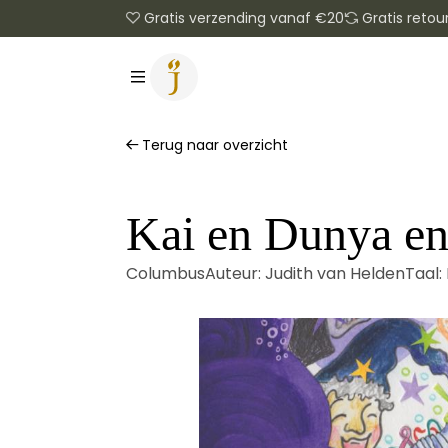
Gratis verzending vanaf €20
Gratis retou
Terug naar overzicht
Kai en Dunya en
Columbus
Auteur:
Judith van Helden
Taal: