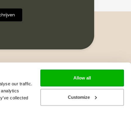
Volg ons
Allow all
yse our traffic.
 analytics
Customize
y’ve collected