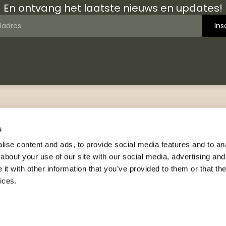
En ontvang het laatste nieuws en updates!
 van Jongbloed Media
Contact
jn wij
Manuscripten
s
hiedenis
Neem contact met ons op
ise content and ads, to provide social media features and to anal
logus
about your use of our site with our social media, advertising and
Adresgegevens
wsbrieven
t with other information that you’ve provided to them or that the
Celsiusweg 41, 8912 AM
nsie exemplaar
ices.
Leeuwarden
rs en leesfragmenten
+31 (0)88 326 33 40