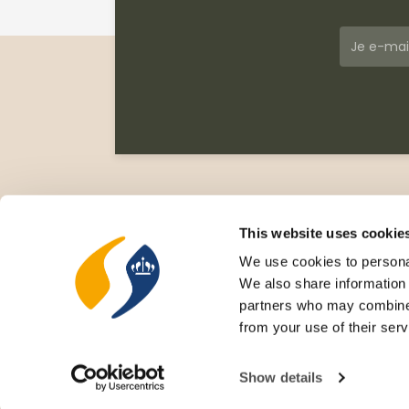
Klantenservice
Meer
Veelgestelde vragen
Wie zi
This website uses cookie
Leveringsvoorwaarden
Gesc
We use cookies to personal
Privacy Statement
Cata
We also share information 
Retourneren
Nieu
partners who may combine i
Rece
from your use of their serv
Cove
Show details