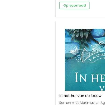
schaduw van Rome' * spannend avontuur in het oude Rome rond 300
Op voorraad
na Christus, een tijd waarin 
thema's: vriendschap, moed, geloof * hoofdpersonen
jongens en Junia, een voorma
voor 12+ Sophie de Mullenheim is een veelgeprezen Franse auteur van
talrijke bestsellers voor ki
In het hol van de leeuw
Samen met Maximus en Aghil