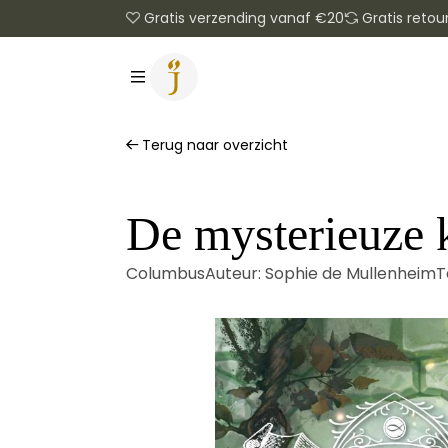
Gratis verzending vanaf €20
Gratis retou
Terug naar overzicht
De mysterieuze 
Columbus
Auteur:
Sophie de Mullenheim
T