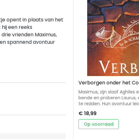
je opent in plaats van het
 hij een reeks
 drie vrienden Maximus,
n een spannend avontuur
Verborgen onder het C
Maximus, zijn slaaf Aghiles 
bende en proberen Laurus, e
te redden. Hun avontuur lei
straten van Rome, terwijl 
€ 18,99
de bendeleden die hen achtervolgen. • 1e deel 
schaduw van Rome’ • spann
Op voorraad
na Christus, een tijd waarin 
thema’s: vriendschap, moed