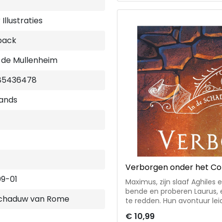
jongens en Junia, een voorma
voor 12+ Sophie de Mullenheim is een veelgeprezen Franse auteur van
talrijke bestsellers voor ki
Illustraties
back
 de Mullenheim
85436478
ands
Verborgen onder het C
9-01
Maximus, zijn slaaf Aghiles 
bende en proberen Laurus, e
schaduw van Rome
te redden. Hun avontuur lei
straten van Rome, terwijl 
€ 10,99
de bendeleden die hen achtervolgen. *1e deel i