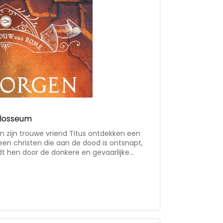
olosseum
en zijn trouwe vriend Titus ontdekken een
en christen die aan de dood is ontsnapt,
dt hen door de donkere en gevaarlijke
ze proberen te ontkomen aan de soldaten en
in de serie ‘In de
end avontuur in het oude Rome rond 300
het gevaarlijk was om christen te zijn •
, geloof • hoofdpersonen: drie bevriende
lige slavin • in 6 andere talen vertaald •