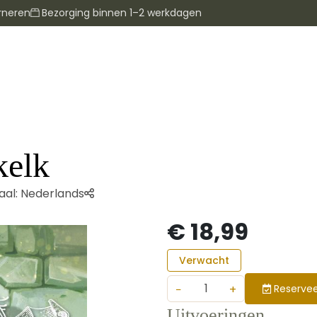
rneren
Bezorging binnen 1–2 werkdagen
kelk
aal:
Nederlands
€ 18,99
Verwacht
−
+
Reservee
Uitvoeringen