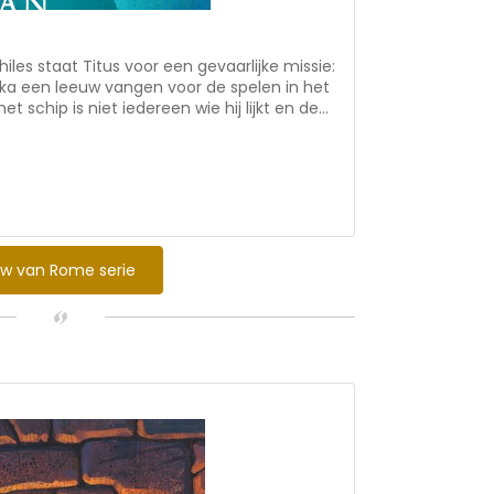
es staat Titus voor een gevaarlijke missie:
ika een leeuw vangen voor de spelen in het
 schip is niet iedereen wie hij lijkt en de
e storm echt losbarst, zal blijken wie
aad ... * 2e deel in de serie 'In
annend avontuur in het oude Rome rond
arin het gevaarlijk was om christen te zijn *
, geloof * hoofdpersonen: drie bevriende
vertaald * voor 12+
duw van Rome serie