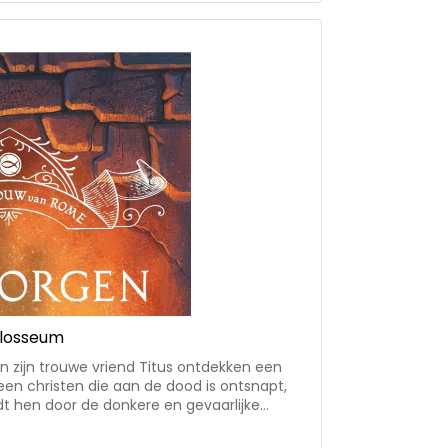
lige slavin • in 6 andere talen vertaald •
nderen die in meerdere talen verschenen zijn.
olosseum
en zijn trouwe vriend Titus ontdekken een
en christen die aan de dood is ontsnapt,
dt hen door de donkere en gevaarlijke
ze proberen te ontkomen aan de soldaten en
n de serie 'In de