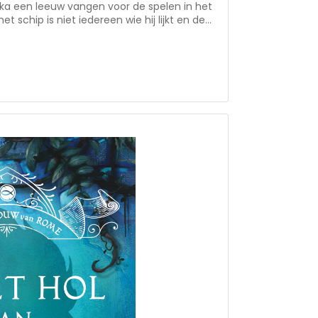
ika een leeuw vangen voor de spelen in het
 schip is niet iedereen wie hij lijkt en de
e storm echt losbarst, zal blijken wie
raad … • 2e deel in de serie ‘In
annend avontuur in het oude Rome rond
rin het gevaarlijk was om christen te zijn •
, geloof • hoofdpersonen: drie bevriende
vertaald • voor 12+