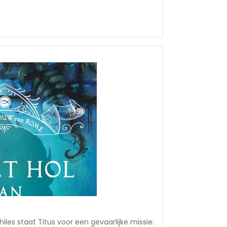
het gevaarlijk was om christen te zijn *
: drie bevriende
lige slavin * in 6 andere talen vertaald *
nderen die in meerdere talen verschenen zijn.
es staat Titus voor een gevaarlijke missie: