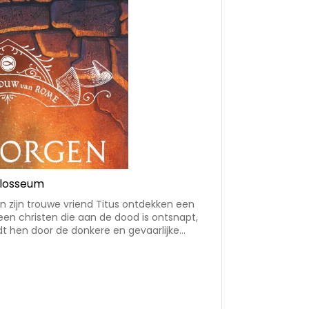
olosseum
en zijn trouwe vriend Titus ontdekken een
en christen die aan de dood is ontsnapt,
dt hen door de donkere en gevaarlijke
ze proberen te ontkomen aan de soldaten en
in de serie ‘In de
end avontuur in het oude Rome rond 300
het gevaarlijk was om christen te zijn •
, geloof • hoofdpersonen: drie bevriende