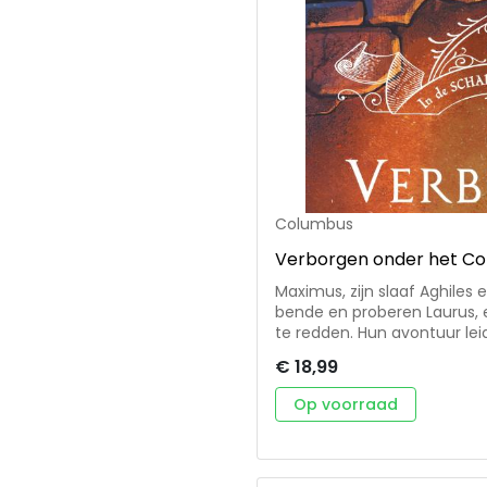
Columbus
Verborgen onder het C
Maximus, zijn slaaf Aghiles 
bende en proberen Laurus, e
te redden. Hun avontuur lei
straten van Rome, terwijl 
€ 18,99
de bendeleden die hen achtervolgen. • 1e deel 
schaduw van Rome’ • spann
Op voorraad
na Christus, een tijd waarin 
thema’s: vriendschap, moed
jongens en Junia, een voorma
voor 12+ Sophie de Mullenheim is een veelgeprezen Franse auteur van