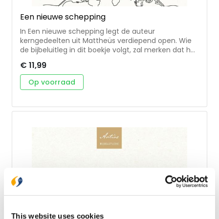
Een nieuwe schepping
In Een nieuwe schepping legt de auteur
kerngedeelten uit Mattheüs verdiepend open. Wie
de bijbeluitleg in dit boekje volgt, zal merken dat het
beslag legt op de omgang met de Schriften en het
€ 11,99
dagelijkse leven. • 8 bijbelstudies over het evangelie
naar Mattheüs • met gespreksvragen en
Op voorraad
liedsuggesties • goed bruikbaar voor kringen in de
gemeente Ds. A. Langeweg (1983) is als predikant
verbonden aan de hervormde gemeente
Immanuelkerk in Barendrecht. Eerder diende hij de
hervormde gemeente van Haaften.
This website uses cookies