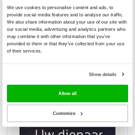
We use cookies to personalise content and ads, to
provide social media features and to analyse our traffic.
We also share information about your use of our site with
Hoe lief heb ik Uw woning
our social media, advertising and analytics partners who
may combine it with other information that you’ve
Op de berg Sinaï gaf de HEERE aan Mozes de
opdracht om de tabernakel te bouwen, met daarin
provided to them or that they’ve collected from your use
heilige voorwerpen, zoals het brandofferaltaar, de
of their services.
gouden kandelaar en de ark. Hij beloofde in de
€ 11,99
tabernakel te midden van Zijn volk te wonen.
Daarover gaat deze Artios-bijbelstudie. • Acht
Op voorraad
bijbelstudies over de tabernakel van Israël. • In elke
Show details
bijbelstudie is een aantal gespreksvragen
opgenomen, om wat er ook nu nog geleerd kan
worden van de tabernakel. Dr. W. Verboom (1941) is
Allow all
emeritus hoogleraar ‘Geschiedenis van het
gereformeerd protestantisme’.
Customize