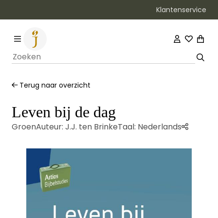
Klantenservice
Gratis verzending vanaf €20
Terug naar overzicht
Leven bij de dag
Groen
Auteur:
J.J. ten Brinke
Taal:
Nederlands