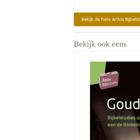
voorzien van gespreksvrag
bruikbaar voor kringen in 
Bekijk de hele Artios Bijbels
Bekijk ook eens