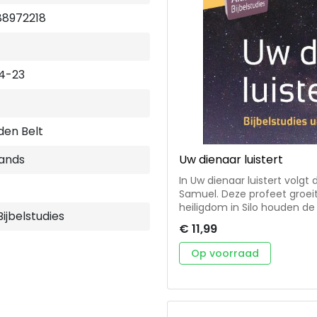
88972218
4-23
den Belt
Uw dienaar luistert
ands
In Uw dienaar luistert volgt
Samuel. Deze profeet groeit 
heiligdom in Silo houden de
Bijbelstudies
Ondanks alles laat God Zijn
€ 11,99
geroepen om Zijn woorden 
gehoorzaam te luisteren naa
Op voorraad
ons soms moeilijk te volgen. De acht bijbelstudies zijn voorzien v
gespreksvragen en liedsugg
kringen in de gemeente.