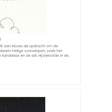
g
ERE aan Mozes de opdracht om de
aarin heilige voorwerpen, zoals het
 kandelaar en de ark. Hij beloofde in de
olk te wonen. Daarover gaat deze
antal gespreksvragen opgenomen, om wat er
de tabernakel. Dr. W. Verboom
aar ‘Geschiedenis van het gereformeerd