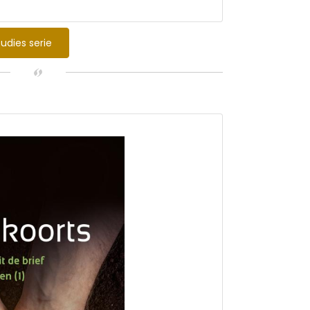
en en liedsuggesties en daarmee goed
de gemeente.
tudies serie