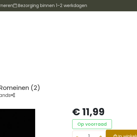
rneren
Bezorging binnen 1–2 werkdagen
e Romeinen (2)
ands
€ 11,99
Op voorraad
−
+
In winke