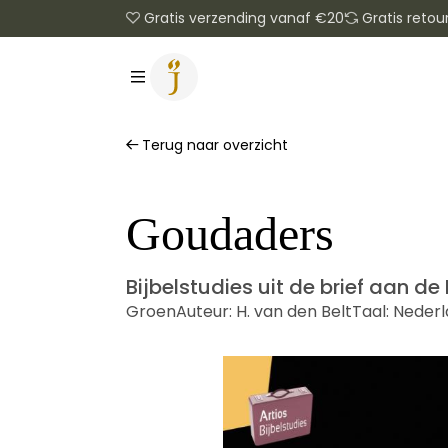
Gratis verzending vanaf €20
Gratis retou
Terug naar overzicht
Goudaders
Bijbelstudies uit de brief aan d
Groen
Auteur:
H. van den Belt
Taal:
Nederl