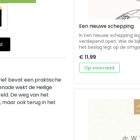
Een nieuwe schepping
In Een nieuwe schepping le
verdiepend open. Wie de bijb
ld
het beslag legt op de omga
leven. • 8 bijbelstudies over het evangelie naar Mattheüs • met
€ 11,99
gespreksvragen en liedsugge
gemeente Ds. A. Langeweg (1983) is als predikant verbonden aan de
Op voorraad
hervormde gemeente Immanu
de hervormde gemeente va
ief bevat een praktische
enade wekt de Heilige
eld. De weg van het
, maar ook terug in het