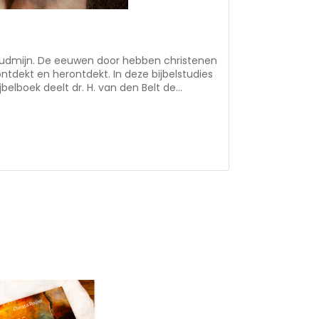
oudmijn. De eeuwen door hebben christenen
ontdekt en herontdekt. In deze bijbelstudies
ijbelboek deelt dr. H. van den Belt de
gedaan in de omgang met deze brief. De
 dat de rechtvaardige uit het geloof zal
echtvaardige. Hij leeft door Zijn geloof.