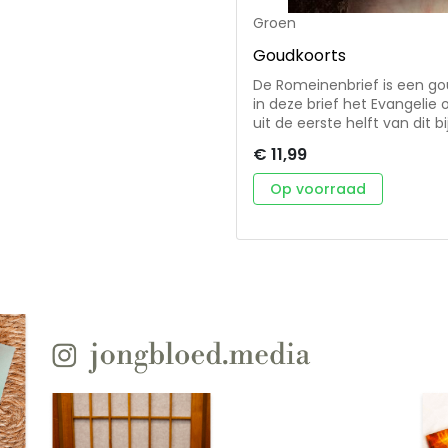
Groen
Goudkoorts
De Romeinenbrief is een g
in deze brief het Evangelie 
uit de eerste helft van dit b
inzichten die hij heeft op
€ 11,99
kernboodschap van Paulus is
leven. Christus is de enige R
Op voorraad