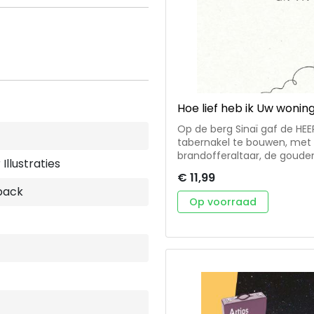
Hoe lief heb ik Uw wonin
Op de berg Sinaï gaf de HE
tabernakel te bouwen, met d
brandofferaltaar, de gouden
Illustraties
tabernakel te midden van Zijn v
€ 11,99
Artios-bijbelstudie. • Acht bijbelstudies over de tabernakel van Israël. • In
back
elke bijbelstudie is een a
Op voorraad
ook nu nog geleerd kan worden van 
(1941) is emeritus hoogler
protestantisme’.