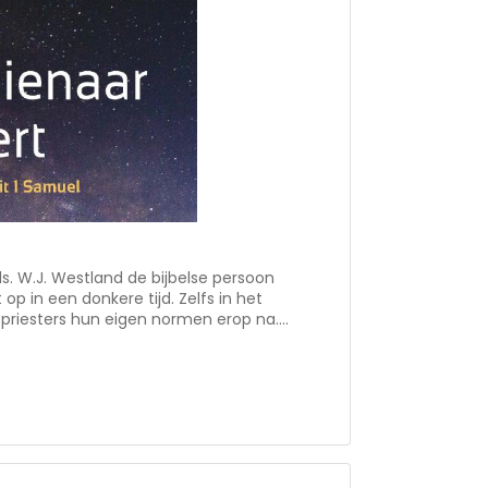
 ds. W.J. Westland de bijbelse persoon
op in een donkere tijd. Zelfs in het
 priesters hun eigen normen erop na.
 trouw schitteren. Samuel wordt door God
door te geven. We leren van Samuel om
r God, ook al is de weg die God gaat voor
an
esties en daarmee goed bruikbaar voor