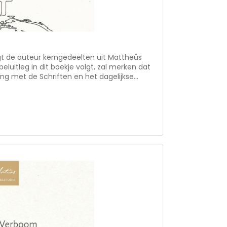
gt de auteur kerngedeelten uit Mattheüs
eluitleg in dit boekje volgt, zal merken dat
ng met de Schriften en het dagelijkse
sties • goed bruikbaar voor kringen in de
elkerk in Barendrecht. Eerder diende hij
n Haaften.