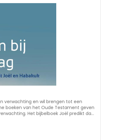
an verwachting en wil brengen tot een
sche boeken van het Oude Testament geven
verwachting. Het bijbelboek Joël predikt dat
s; de profeet Habakuk verkondigt Wie de
ar die grote dag onbegrepen wegen met ons
engt ds. J.J. ten Brinke de boodschap van
e acht bijbelstudies zijn