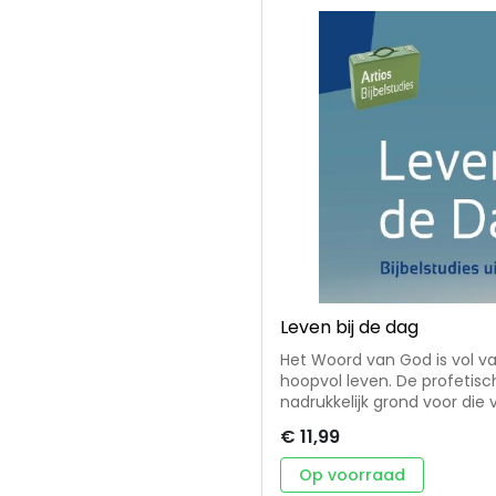
Leven bij de dag
Het Woord van God is vol v
hoopvol leven. De profeti
nadrukkelijk grond voor die 
de dag van de HEERE nabij i
€ 11,99
HEERE is, als Hij op weg na
gaat. In Leven bij de Dag br
Op voorraad
deze profetische boeken dicht bij het hart. D