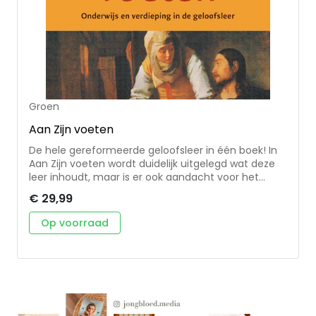
Groen
Aan Zijn voeten
De hele gereformeerde geloofsleer in één boek! In
Aan Zijn voeten wordt duidelijk uitgelegd wat deze
leer inhoudt, maar is er ook aandacht voor het
bespreken van moderne opvattingen. Aan het
€ 29,99
einde van ieder hoofdstuk volgen toetsvragen die
de totale stof doorlopen. Tevens zijn, voor gebruik
Op voorraad
door kerkenraden, kringen, verenigingen en op
cursussen, discussievragen toegevoegd. In eerste
instantie geschreven als onmisbare bagage voor
belijdeniscatechisanten, maar ondertussen bekend
als standaardwerk. De hoeveelheid en uitvoerigheid
van onderwerpen maakt dit boek tot een
naslagwerk dat het verdere leven meegaat! Deze