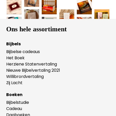
uitleg van de geloofsleer wordt al meer dan twintig
jaar door de auteur en andere predikanten gebruikt
bij de belijdeniscatechese. De ervaringen van
catechisanten en catecheten zijn in de stof
verwerkt.
Ons hele assortiment
Bijbels
Bijbelse cadeaus
Het Boek
Herziene Statenvertaling
Nieuwe Bijbelvertaling 2021
Willibrordvertaling
Zij Lacht
Boeken
Bijbelstudie
Cadeau
Dagboeken