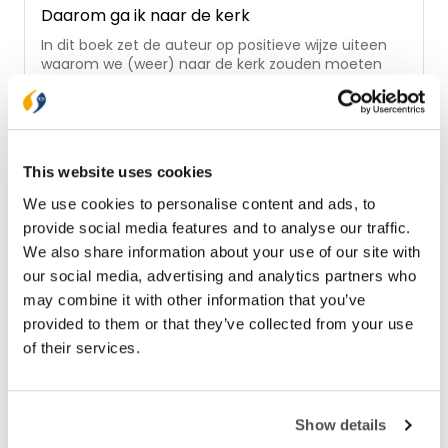
Daarom ga ik naar de kerk
In dit boek zet de auteur op positieve wijze uiteen
waarom we (weer) naar de kerk zouden moeten
gaan. De aanleiding voor het schrijven van dit
boekje is de coronatijd, waarin online diensten de
€ 15,99
reguliere samenkomsten dreigen te vervangen. De
auteur wil vooral voor de huidige generatie dertigers
Op voorraad
een handreiking bieden om de kerk te blijven
This website uses cookies
bezoeken. De kerk is een plaats van ontmoeting
met God, met anderen en met jezelf. Bovendien is
We use cookies to personalise content and ads, to
samenkomen een missionaire kans. In de kerk – huis
provide social media features and to analyse our traffic.
voor je ziel, hart en hoofd – valt wat te beleven,
We also share information about your use of our site with
oefen je jezelf in nederigheid en ontvang je een
voorproefje van wat komen gaat. Naar de kerk gaan
our social media, advertising and analytics partners who
is een kunst. Dit boek helpt om de kunst (opnieuw)
may combine it with other information that you’ve
te beoefenen.
provided to them or that they’ve collected from your use
of their services.
Show details