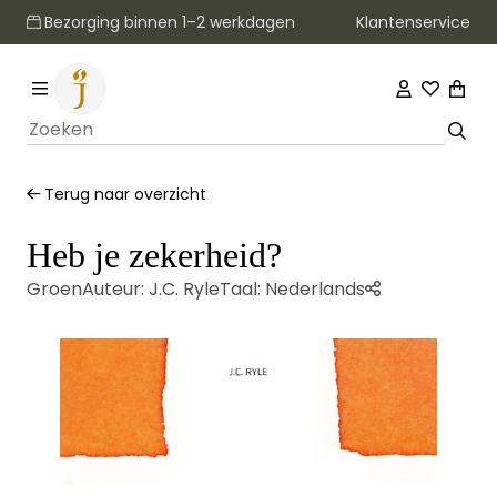
Klantenservice
Bezorging binnen 1–2 werkdagen
Terug naar overzicht
Heb je zekerheid?
Groen
Auteur:
J.C. Ryle
Taal:
Nederlands