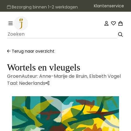
Klantenservice
Bezorging binnen 1–2 werkdagen
Terug naar overzicht
Wortels en vleugels
Groen
Auteur:
Anne-Marije de Bruin
,
Elsbeth Vogel
Taal:
Nederlands