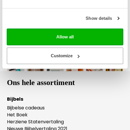
Bezorging binnen 1–2 werkdagen
Gratis verzending vanaf € 20,-
Show details
Gratis retourneren
Allow all
Customize
Ons hele assortiment
Bijbels
Bijbelse cadeaus
Het Boek
Herziene Statenvertaling
Nieuwe Bijbelvertaling 2021