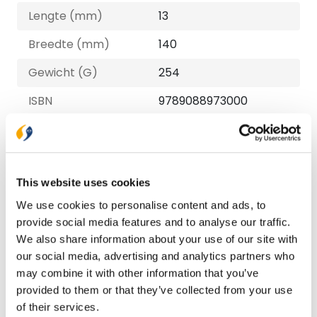
Lengte (mm)
13
Breedte (mm)
140
Gewicht (G)
254
ISBN
9789088973000
Druk
1
Verschijningsdatum
2024-07-30
This website uses cookies
NUR-code
707
We use cookies to personalise content and ads, to
Auteur
Anne-Marije de Bruin,
provide social media features and to analyse our traffic.
Elsbeth Vogel
We also share information about your use of our site with
our social media, advertising and analytics partners who
Taal
Nederlands
may combine it with other information that you’ve
Aantal pagina's
176
provided to them or that they’ve collected from your use
of their services.