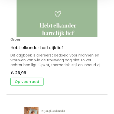
Groen
Hebt elkander hartelijk lief
Dit dagboek is allereerst bedoeld voor mannen en
vrouwen van wie de trouwdag nog niet zo ver
achter hen ligt. Opzet, thematiek, stijl en inhoud zijn
afgestemd op deze doelgroep. Uitgangspunt is
€ 26,99
verdieping te mogen aanbrengen in denken,
huwelijks- en gezinsleven. Elf auteurs uit vier
Op voorraad
kerkverbanden zetten hun schouders onder dit
streven. Het resultaat mag er zijn: pakkende,
inspirerende en praktische bijbeloverdenkingen, en
verdiepende vragen die aanzetten tot bezinning en
gesprek. De thema's zijn herkenbaar voor lezers aan
het begin van hun huwelijksweg. Al met al een
waardevol dagboek om zelf aan te schaffen of om