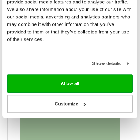
provide social media features and to analyse our traffic.
We also share information about your use of our site with
our social media, advertising and analytics partners who
Groen
may combine it with other information that you’ve
Rein leven voor Gods aangezicht
provided to them or that they’ve collected from your use
of their services.
In dit boek gaat Elisabeth Elliot op een pastorale en
persoonlijke wijze in op de strijd die het kan kosten
om in de verkeringstijd en als alleenstaande rein te
leven voor Gods aangezicht. Ze doet dit aan de
€ 17,99
Show details
hand van haar eigen ervaringen als ongehuwde
vrouw en jonge weduwe. Door haar grote
Op voorraad
inlevingsvermogen is een levensecht boek
ontstaan, waarbij ze zowel oog heeft voor de strijd
Allow all
die gevoerd wordt, als voor de overwinning die
mogelijk is door het geloof in Christus Jezus. ‘Het
liefdesleven van een christen is een belangrijk
Customize
gevechtsterrein. Daar wordt als nergens elders
beslist wie God is: de wereld, het eigen ik en de
duivel, of Christus onze Heere.’