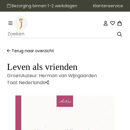
Klantenservice
Bezorging binnen 1–2 werkdagen
Terug naar overzicht
Leven als vrienden
Groen
Auteur:
Herman van Wijngaarden
Taal:
Nederlands