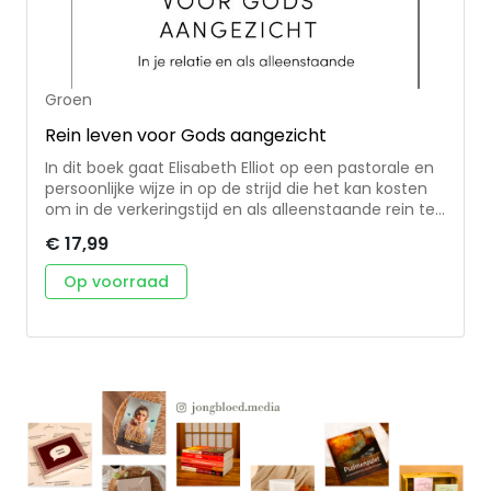
kan je downloaden via
deze pagina
.
Groen
Rein leven voor Gods aangezicht
In dit boek gaat Elisabeth Elliot op een pastorale en
persoonlijke wijze in op de strijd die het kan kosten
om in de verkeringstijd en als alleenstaande rein te
leven voor Gods aangezicht. Ze doet dit aan de
€ 17,99
hand van haar eigen ervaringen als ongehuwde
vrouw en jonge weduwe. Door haar grote
Op voorraad
inlevingsvermogen is een levensecht boek
ontstaan, waarbij ze zowel oog heeft voor de strijd
die gevoerd wordt, als voor de overwinning die
mogelijk is door het geloof in Christus Jezus. ‘Het
liefdesleven van een christen is een belangrijk
gevechtsterrein. Daar wordt als nergens elders
beslist wie God is: de wereld, het eigen ik en de
duivel, of Christus onze Heere.’