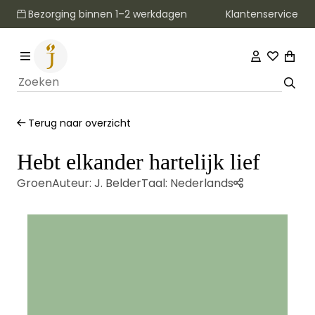
Klantenservice
Bezorging binnen 1–2 werkdagen
Terug naar overzicht
Hebt elkander hartelijk lief
Groen
Auteur:
J. Belder
Taal:
Nederlands