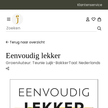
Klantenservice
Bezorging binnen 1–2 werkdagen
Terug naar overzicht
Eenvoudig lekker
Groen
Auteur:
Teunie Luijk-Bakker
Taal:
Nederlands