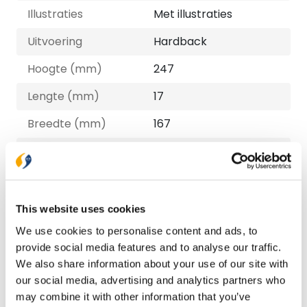
Illustraties
Met illustraties
Uitvoering
Hardback
Hoogte (mm)
247
Lengte (mm)
17
Breedte (mm)
167
Gewicht (G)
596
ISBN
9789088973109
Druk
1
This website uses cookies
We use cookies to personalise content and ads, to
Verschijningsdatum
2022-10-31
provide social media features and to analyse our traffic.
NUR-code
440
We also share information about your use of our site with
our social media, advertising and analytics partners who
Auteur
Teunie Luijk-Bakker
may combine it with other information that you’ve