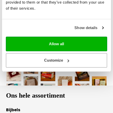
provided to them or that they’ve collected from your use
Taal
Nederlands
of their services.
Aantal pagina's
192
Show details
Bezorging binnen 1–2 werkdagen
Gratis verzending vanaf € 20,-
Gratis retourneren
Allow all
Customize
Ons hele assortiment
Bijbels