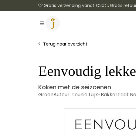
Gratis verzending vanaf €20
Gratis retou
Terug naar overzicht
Eenvoudig lekke
Koken met de seizoenen
Groen
Auteur:
Teunie Luijk-Bakker
Taal:
Ne