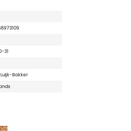
88973109
0-31
 Luijk-Bakker
ands