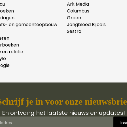
au
Ark Media
oeken
Columbus
tdagen
Groen
ofs- en gemeenteopbouw
Jongbloed Bijbels
n
Sestra
eren
erboeken
e en relatie
yle
ogie
Schrijf je in voor onze nieuwsbrie
En ontvang het laatste nieuws en updates!