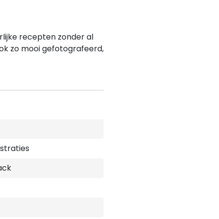
lijke recepten zonder al
ook zo mooi gefotografeerd,
ustraties
ack