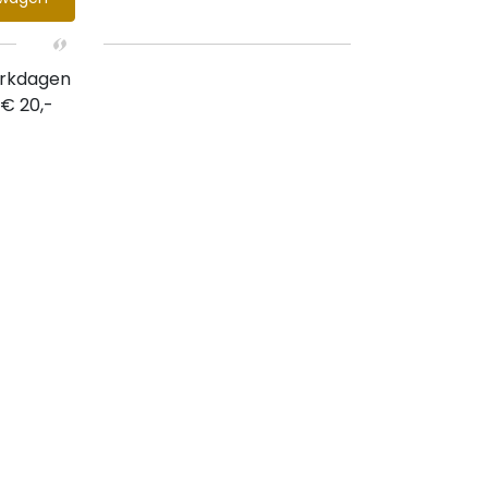
erkdagen
 € 20,-