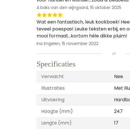
A baks van den wijngaard,
16 oktober 2025
Wat een fantastisch, leuk kookboek! Heer
teveel poespas! Leuke teksten erbij, en 
mooi formaat…kortom héle dikke pluim!
Ina Engelen,
15 november 2022
Specificaties
Verwacht
Nee
Illustraties
Met ill
Uitvoering
Hardb
Hoogte (mm)
247
Lengte (mm)
17