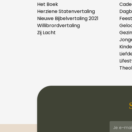
Het Boek
Cade
Herziene Statenvertaling
Dagb
Nieuwe Bijbelvertaling 2021
Fees
Willibrordvertaling
Gelo
Zij Lacht
Gezi
Jong
Kind
Liefd
Lifest
Theol