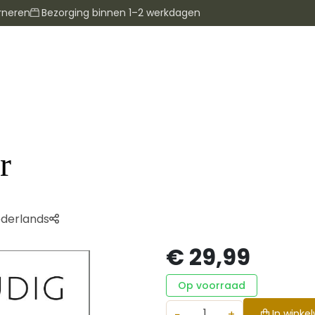
rneren
Bezorging binnen 1–2 werkdagen
r
derlands
€ 29,99
Op voorraad
−
+
In winke