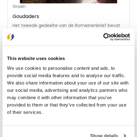
Groen
Goudaders
Het tweede gedeelte van de Romeinenbrief bevat
een praktische uitwerking van het christenleven.
Door genade wekt de Heilige Geest een verlangen
naar de nieuwe wereld. De weg van het Evangelie
€ 11,99
loopt van Israël naar de volken, maar ook terug in
het herstel van Israël. Intussen leven de gelovigen in
Op voorraad
This website uses cookies
dankbare afhankelijkheid van God en in liefde tot
elkaar. Deze bijbelstudies over Romeinen 8 tot en
We use cookies to personalise content and ads, to
met 16 maken duidelijk hoe de boodschap van Gods
provide social media features and to analyse our traffic.
Woord Gods volk leert leven voor Gods Rijk door
We also share information about your use of our site with
Gods Geest. Eerder verschenen: Goudkoorts (ISBN
9789088972119)
our social media, advertising and analytics partners who
may combine it with other information that you’ve
provided to them or that they’ve collected from your use
of their services.
Show details