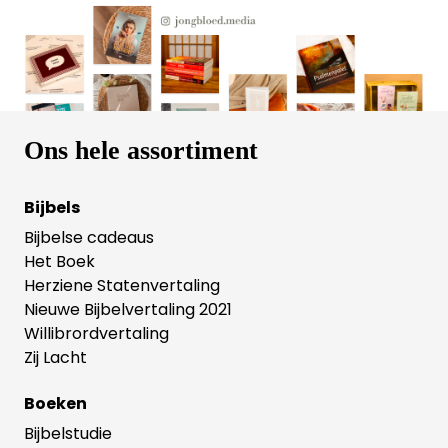
worden voor persoonlijke overdenking, maar zijn ook
geschikt voor gebruik in vrouwenkringen en
bijbelstudiegroepen.
Ons hele assortiment
Bijbels
Bijbelse cadeaus
Het Boek
Herziene Statenvertaling
Nieuwe Bijbelvertaling 2021
Willibrordvertaling
Zij Lacht
Boeken
Bijbelstudie