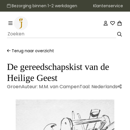
Klantenservice
Bezorging binnen 1–2 werkdagen
Terug naar overzicht
De gereedschapskist van de
Heilige Geest
Groen
Auteur:
M.M. van Campen
Taal:
Nederlands