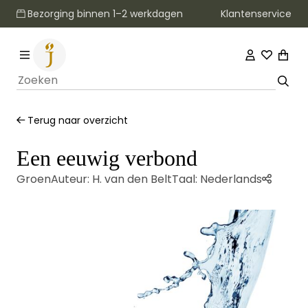
Klantenservice
Bezorging binnen 1–2 werkdagen
Terug naar overzicht
Een eeuwig verbond
Groen
Auteur:
H. van den Belt
Taal:
Nederlands