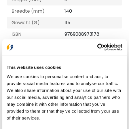
Breedte (mm)
140
Gewicht (G)
115
ISBN
9789088973178
Druk
1
Verschijningsdatum
2022-10-20
This website uses cookies
NUR-code
707
We use cookies to personalise content and ads, to
Auteur
H. van den Belt
provide social media features and to analyse our traffic.
We also share information about your use of our site with
Taal
Nederlands
our social media, advertising and analytics partners who
Aantal pagina's
72
may combine it with other information that you’ve
provided to them or that they’ve collected from your use
of their services.
Bezorging binnen 1–2 werkdagen