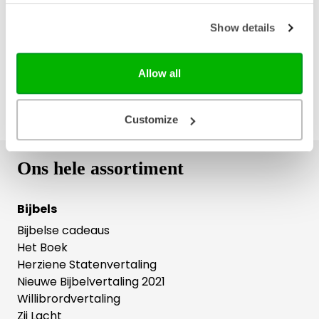
Gratis verzending vanaf € 20,-
Gratis retourneren
Show details
Allow all
Customize
Ons hele assortiment
Bijbels
Bijbelse cadeaus
Het Boek
Herziene Statenvertaling
Nieuwe Bijbelvertaling 2021
Willibrordvertaling
Zij Lacht