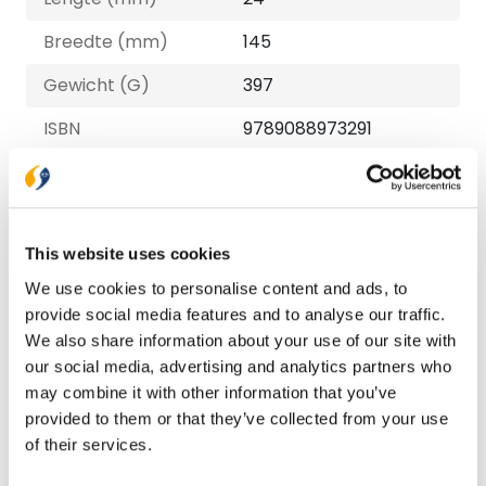
Breedte (mm)
145
Gewicht (G)
397
ISBN
9789088973291
Druk
1
Verschijningsdatum
2022-10-21
This website uses cookies
NUR-code
707
We use cookies to personalise content and ads, to
Auteur
C.H. Spurgeon
provide social media features and to analyse our traffic.
We also share information about your use of our site with
Taal
Nederlands
our social media, advertising and analytics partners who
Aantal pagina's
192
may combine it with other information that you’ve
provided to them or that they’ve collected from your use
of their services.
Bezorging binnen 1–2 werkdagen