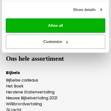
Gratis verzending vanaf € 20,-
Gratis retourneren
Show details
Allow all
Customize
Ons hele assortiment
Bijbels
Bijbelse cadeaus
Het Boek
Herziene Statenvertaling
Nieuwe Bijbelvertaling 2021
Willibrordvertaling
Zij Lacht