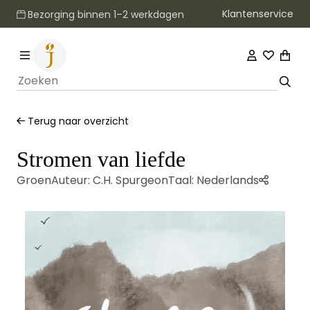
Klantenservice
Bezorging binnen 1–2 werkdagen
Terug naar overzicht
Stromen van liefde
Groen
Auteur:
C.H. Spurgeon
Taal:
Nederlands