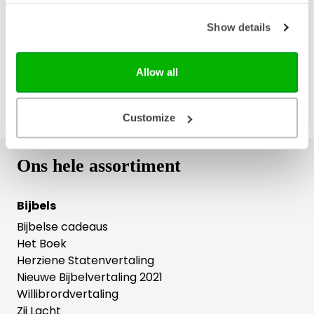
Gratis verzending vanaf € 20,-
Gratis retourneren
Show details
Allow all
Customize
Ons hele assortiment
Bijbels
Bijbelse cadeaus
Het Boek
Herziene Statenvertaling
Nieuwe Bijbelvertaling 2021
Willibrordvertaling
Zij Lacht