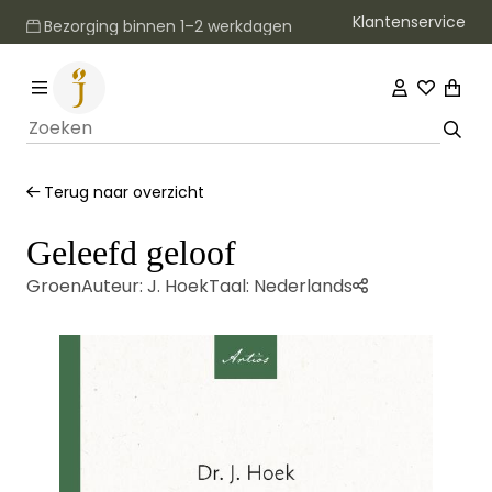
Klantenservice
Bezorging binnen 1–2 werkdagen
Terug naar overzicht
Geleefd geloof
Groen
Auteur:
J. Hoek
Taal:
Nederlands