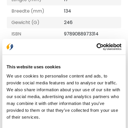
Breedte (mm)
134
Gewicht (G)
246
ISBN
9789088973314
Druk
1
Verschijningsdatum
2022-11-14
This website uses cookies
NUR-code
707
We use cookies to personalise content and ads, to
Auteur
J. Hoek
provide social media features and to analyse our traffic.
We also share information about your use of our site with
Taal
Nederlands
our social media, advertising and analytics partners who
Aantal pagina's
176
may combine it with other information that you’ve
provided to them or that they’ve collected from your use
of their services.
Bezorging binnen 1–2 werkdagen