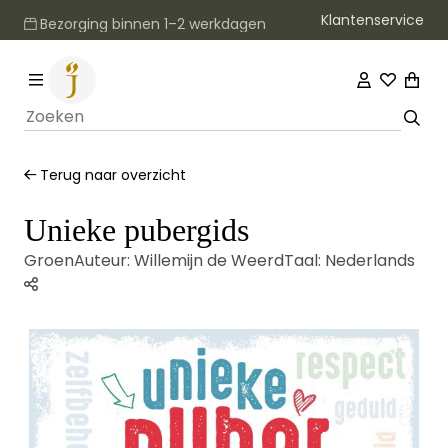
Klantenservice
Bezorging binnen 1–2 werkdagen
Terug naar overzicht
Unieke pubergids
Groen
Auteur:
Willemijn de Weerd
Taal:
Nederlands