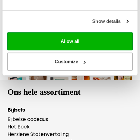
Bezorging binnen 1–2 werkdagen
Gratis verzending vanaf € 20,-
Show details
Gratis retourneren
Allow all
Customize
Ons hele assortiment
Bijbels
Bijbelse cadeaus
Het Boek
Herziene Statenvertaling