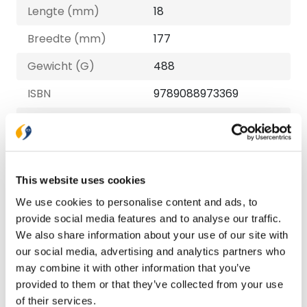
Lengte (mm)
18
Breedte (mm)
177
Gewicht (G)
488
ISBN
9789088973369
Druk
1
Verschijningsdatum
2024-12-05
NUR-code
854
This website uses cookies
Auteur
Willemijn de Weerd
We use cookies to personalise content and ads, to
provide social media features and to analyse our traffic.
Illustrator
Lieneke Post-de Vree
We also share information about your use of our site with
our social media, advertising and analytics partners who
Taal
Nederlands
may combine it with other information that you’ve
Aantal pagina's
128
provided to them or that they’ve collected from your use
of their services.