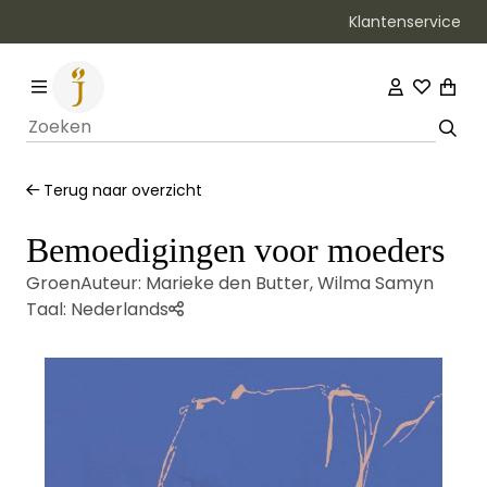
Klantenservice
Bezorging binnen 1–2 werkdagen
Terug naar overzicht
Bemoedigingen voor moeders
Groen
Auteur:
Marieke den Butter
,
Wilma Samyn
Taal:
Nederlands