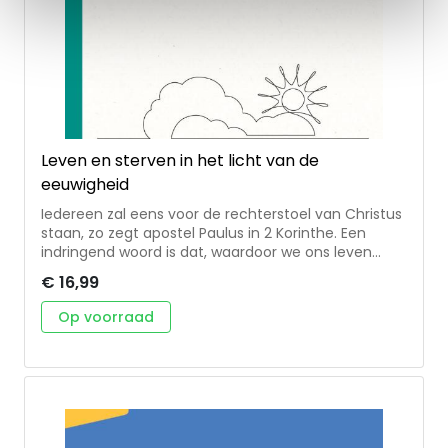
Leven en sterven in het licht van de
eeuwigheid
Iedereen zal eens voor de rechterstoel van Christus
staan, zo zegt apostel Paulus in 2 Korinthe. Een
indringend woord is dat, waardoor we ons leven
mogen zien als voorbereiding op de ontmoeting
€ 16,99
met God. In de bundel Leven en sterven in het licht
van de eeuwigheid gaan we na hoe het Oude en
Op voorraad
Nieuwe Testament maar ook reformator Maarten
Luther in dit kader over leven, dood en
stervenskunst spreken. We denken tevens na over
wat deze ernst voor de prediking betekent.
Daarnaast is er aandacht voor de dogmatische en
pastorale doordenking van deze vragen, voor
medisch-ethisch handelen in de laatste levensfase