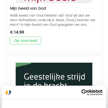
Mijn beeld van God
Welk beeld van God hebben wij? God wil dat we
Hem liefhebben zoals Hij is. Maar, (hoe) kennen we
Hem? In Mijn beeld van God spiegelen we ons
Godsbeeld aan hoe God Zichzelf openbaart in de
€ 14,99
Bijbel. Ds. A. van Zetten besteedt daarnaast
aandacht aan hoe het fout kan gaan met ons
Op voorraad
Godsbeeld, bijvoorbeeld door onze opvoeding of
door ingrijpende levensmomenten. Ook actuele
vragen over Gods toorn en liefde komen aan de
orde.