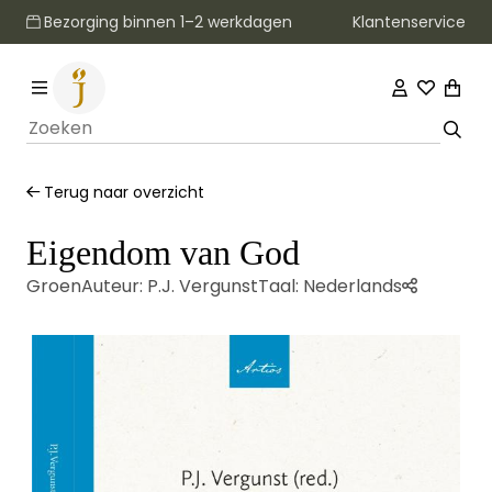
Klantenservice
Bezorging binnen 1–2 werkdagen
Terug naar overzicht
Eigendom van God
Groen
Auteur:
P.J. Vergunst
Taal:
Nederlands