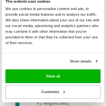
This website uses cookies
We use cookies to personalise content and ads, to
provide social media features and to analyse our traffic.
We also share information about your use of our site with
Geestelijke strijd in de kracht van Jezus
our social media, advertising and analytics partners who
Welkom in de strijd! Dat wordt tegen mensen
may combine it with other information that you’ve
gezegd die hun geloof in de Heere Jezus belijden.
provided to them or that they’ve collected from your use
Geestelijke strijd hoort blijkbaar bij het geloof.
of their services.
Iedereen die in Christus gelooft, krijgt ermee te
€ 16,99
maken. In de Bijbel worden we opgeroepen om
weerstand te bieden tegen de duivel. Hoe moeten
Op voorraad
we dat doen? Van welke methoden maakt hij
Show details
gebruik? Hoe kunnen we ons verdedigen? In dit boek
staan we stil bij de overwinning van de Heere Jezus
aan het kruis en hoe we in verbondenheid met Hem
de duivel kunnen weerstaan. Het boek wil ons
Allow all
toerusten voor de strijd die wij allen hebben te
voeren. Niet in eigen kracht, maar in de kracht van
Jezus!
Customize