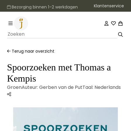
Klantenservice
Bezorging binnen 1–2 werkdagen
Terug naar overzicht
Spoorzoeken met Thomas a
Kempis
Groen
Auteur:
Gerben van de Put
Taal:
Nederlands