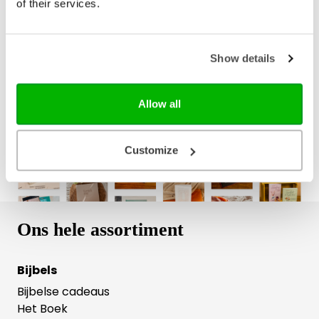
of their services.
Bezorging binnen 1–2 werkdagen
Show details
Gratis verzending vanaf € 20,-
Gratis retourneren
Allow all
Customize
Ons hele assortiment
Bijbels
Bijbelse cadeaus
Het Boek