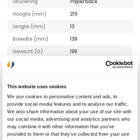
Uitvoering
Paperback
Hoogte (mm)
215
Lengte (mm)
13
Breedte (mm)
139
Gewicht (G)
199
ISBN
9789088973574
Druk
1
This website uses cookies
Verschijningsdatum
2023-09-11
We use cookies to personalise content and ads, to
NUR-code
700
provide social media features and to analyse our traffic.
We also share information about your use of our site with
Auteur
Gerben van de Put
our social media, advertising and analytics partners who
Taal
Nederlands
may combine it with other information that you’ve
provided to them or that they’ve collected from your use
Aantal pagina's
144