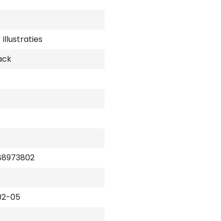
Illustraties
ack
88973802
02-05