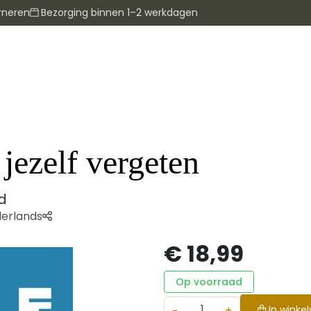
rneren
Bezorging binnen 1–2 werkdagen
jezelf vergeten
d
erlands
€ 18,99
Op voorraad
−
+
In winke