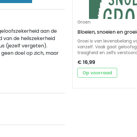
Groen
 geloofszekerheid aan de
Bloeien, snoeien en groe
 van de heilszekerheid
Groei is van levensbelang v
 (jezelf vergeten).
vanzelf. Vaak gaat geloofsg
 geen doel op zich, maar
traagheid en zelfs verstoo
dicht bij God te leven. Bloei
€ 16,99
Het geeft aanwijzingen voor 
God. Het geheim van de groe
Op voorraad
maar dat Gods genade steeds
ons doel komen: vruchtdrag
van Christus.