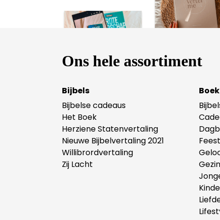
Ons hele assortiment
Bijbels
Boek
Bijbelse cadeaus
Bijbe
Het Boek
Cade
Herziene Statenvertaling
Dagb
Nieuwe Bijbelvertaling 2021
Fees
Willibrordvertaling
Gelo
Zij Lacht
Gezi
Jong
Kind
Liefd
Lifest