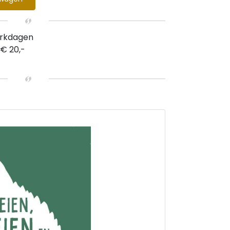
erkdagen
 € 20,-