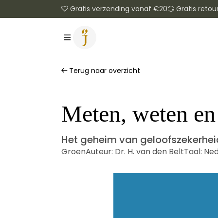
Gratis verzending vanaf €20
Gratis retou
Terug naar overzicht
Meten, weten en 
Het geheim van geloofszekerhei
Groen
Auteur:
Dr. H. van den Belt
Taal:
Ned