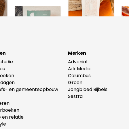
en
Merken
lstudie
Adveniat
au
Ark Media
oeken
Columbus
tdagen
Groen
ofs- en gemeenteopbouw
Jongbloed Bijbels
n
Sestra
eren
erboeken
e en relatie
yle