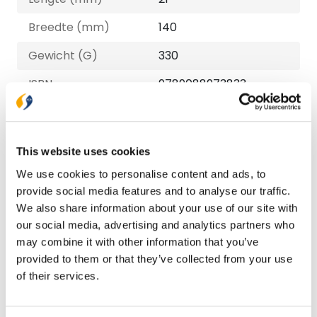
Breedte (mm)
140
Gewicht (G)
330
ISBN
9789088973833
Druk
1
Verschijningsdatum
2024-04-18
This website uses cookies
NUR-code
707
We use cookies to personalise content and ads, to
provide social media features and to analyse our traffic.
Taal
Nederlands
We also share information about your use of our site with
Aantal pagina's
152
our social media, advertising and analytics partners who
may combine it with other information that you’ve
provided to them or that they’ve collected from your use
Bezorging binnen 1–2 werkdagen
of their services.
Gratis verzending vanaf € 20,-
Gratis retourneren