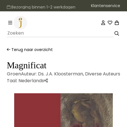
Klantenservice
Bezorging binnen 1–2 werkdagen
Terug naar overzicht
Magnificat
Groen
Auteur:
Ds. J.A. Kloosterman
,
Diverse Auteurs
Taal:
Nederlands