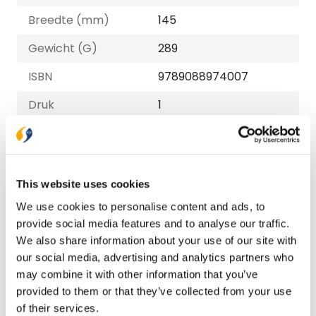
Breedte (mm)
145
Gewicht (G)
289
ISBN
9789088974007
Druk
1
Verschijningsdatum
2024-11-04
NUR-code
713
This website uses cookies
Auteur
Ds. J.A. Kloosterman,
Diverse Auteurs
We use cookies to personalise content and ads, to
provide social media features and to analyse our traffic.
Illustrator
Geert Lammers
We also share information about your use of our site with
our social media, advertising and analytics partners who
Taal
Nederlands
may combine it with other information that you’ve
Aantal pagina's
96
provided to them or that they’ve collected from your use
of their services.