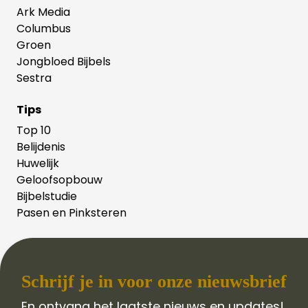
Ark Media
Columbus
Groen
Jongbloed Bijbels
Sestra
Tips
Top 10
Belijdenis
Huwelijk
Geloofsopbouw
Bijbelstudie
Pasen en Pinksteren
Schrijf je in voor onze nieuwsbrief
En ontvang het laatste nieuws en updates!