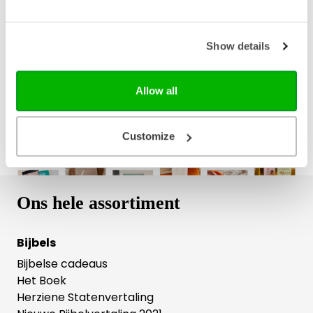
Bezorging binnen 1–2 werkdagen
Gratis verzending vanaf € 20,-
Show details
Gratis retourneren
Allow all
Customize
Ons hele assortiment
Bijbels
Bijbelse cadeaus
Het Boek
Herziene Statenvertaling