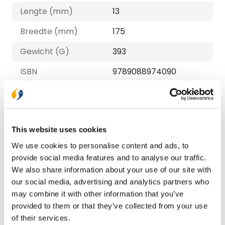
Lengte (mm)
13
Breedte (mm)
175
Gewicht (G)
393
ISBN
9789088974090
Druk
1
Verschijningsdatum
2024-11-15
This website uses cookies
NUR-code
713
We use cookies to personalise content and ads, to
Auteur
Willianne Treurniet-
provide social media features and to analyse our traffic.
Noteboom
We also share information about your use of our site with
our social media, advertising and analytics partners who
Taal
Nederlands
may combine it with other information that you’ve
Aantal pagina's
64
provided to them or that they’ve collected from your use
of their services.