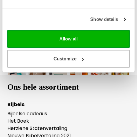
Bezorging binnen 1–2 werkdagen
Gratis verzending vanaf € 20,-
Show details
Gratis retourneren
Allow all
Customize
Ons hele assortiment
Bijbels
Bijbelse cadeaus
Het Boek
Herziene Statenvertaling
Nieuwe Bijbelvertaling 2021