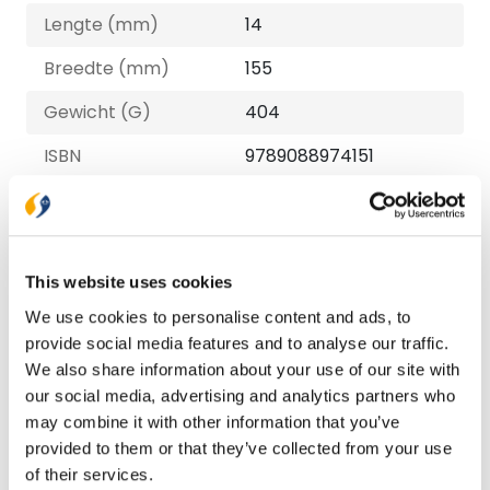
Lengte (mm)
14
Breedte (mm)
155
Gewicht (G)
404
ISBN
9789088974151
Druk
1
Verschijningsdatum
2025-04-22
This website uses cookies
NUR-code
713
We use cookies to personalise content and ads, to
Auteur
Willianne Treurniet-
provide social media features and to analyse our traffic.
Noteboom
We also share information about your use of our site with
our social media, advertising and analytics partners who
Taal
Nederlands
may combine it with other information that you’ve
Aantal pagina's
92
provided to them or that they’ve collected from your use
of their services.