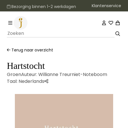
Klantenservice
Bezorging binnen 1–2 werkdagen
Terug naar overzicht
Hartstocht
Groen
Auteur:
Willianne Treurniet-Noteboom
Taal:
Nederlands