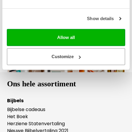
Bezorging binnen 1–2 werkdagen
Gratis verzending vanaf € 20,-
Show details
Gratis retourneren
Allow all
Customize
Ons hele assortiment
Bijbels
Bijbelse cadeaus
Het Boek
Herziene Statenvertaling
Nieuwe Bijbelvertaling 2021