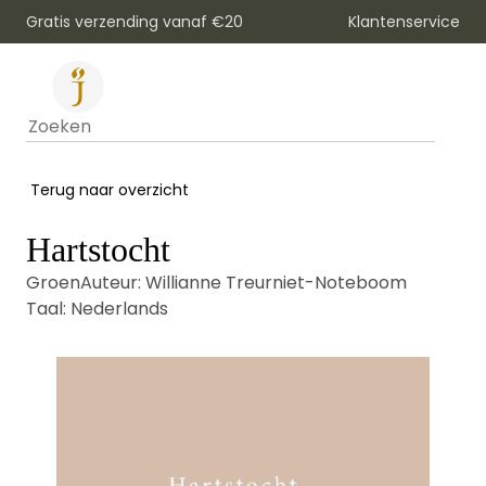
Klantenservice
Gratis verzending vanaf €20
Terug naar overzicht
Hartstocht
Groen
Auteur:
Willianne Treurniet-Noteboom
Taal:
Nederlands