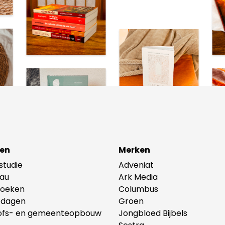
en
Merken
lstudie
Adveniat
au
Ark Media
oeken
Columbus
tdagen
Groen
ofs- en gemeenteopbouw
Jongbloed Bijbels