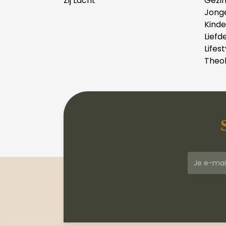
Zij Lacht
Gezi
Jong
Kind
Liefd
Lifest
Theol