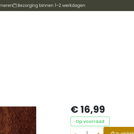
rneren
Bezorging binnen 1–2 werkdagen
€ 16,99
Op voorraad
−
+
In winke