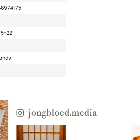
88974175
05-22
ands