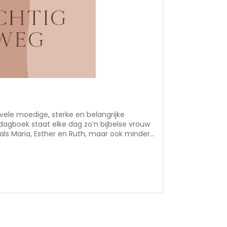
vele moedige, sterke en belangrijke
dagboek staat elke dag zo’n bijbelse vrouw
ls Maria, Esther en Ruth, maar ook minder
ra, Athalia en Syntyche worden in het
en een te lezen bijbelgedeelte. Daarna
vrouw die centraal staat, een
 of gebedspunten.