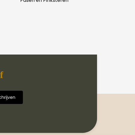
Pasen en Pinksteren
f