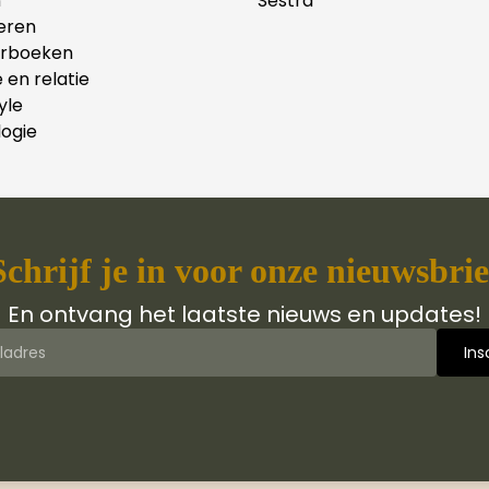
n
Sestra
eren
erboeken
e en relatie
yle
ogie
Schrijf je in voor onze nieuwsbrie
En ontvang het laatste nieuws en updates!