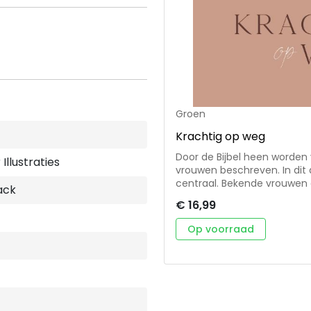
Groen
Krachtig op weg
Door de Bijbel heen worden 
Illustraties
vrouwen beschreven. In dit 
centraal. Bekende vrouwen a
ack
besproken vrouwen als Ketu
€ 16,99
dagboek geportretteerd. Iedere dagtekst begint met een kernvers,
gevolgd door een leesvraag 
Op voorraad
volgen de biografie van de 
verdiepingsvraag en dank-