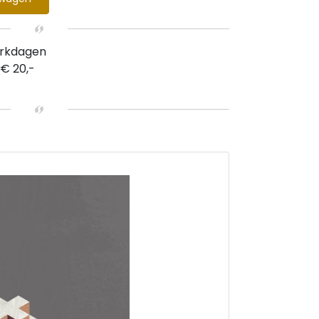
erkdagen
 € 20,-