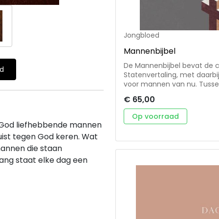
Jongbloed
Mannenbijbel
De Mannenbijbel bevat de c
ld
Statenvertaling, met daarbi
voor mannen van nu. Tussen de bijbelverzen door staan korte tekstjes
over leiderschap, geloof en 
€ 65,00
informatieve inleiding, daa
dan 300 nieuwe, boeiende f
Op voorraad
en tientallen infographics, foto's en l
, God liefhebbende mannen
Verduidelijkt de betekenis van het W
uist tegen God keren. Wat
tussen de tijd van de Bijbe
annen die staan
• Stelt thema's als verantwo
praktische wijze aan de orde Formaat 15x24 cm Gebonden in 
lang staat elke dag een
moderne hardcover omsla