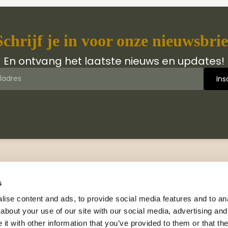
Schrijf je in voor onze nieuwsbrie
En ontvang het laatste nieuws en updates!
 van Jongbloed Media
Contact
jn wij
Manuscripten
s
hiedenis
Neem contact met ons op
ise content and ads, to provide social media features and to anal
logus
about your use of our site with our social media, advertising and
Adresgegevens
wsbrieven
t with other information that you’ve provided to them or that the