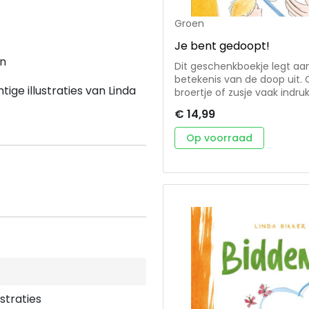
Groen
Je bent gedoopt!
en
Dit geschenkboekje legt aan
betekenis van de doop uit.
tige illustraties van Linda
broertje of zusje vaak indru
de doop begrijpen en het he
€ 14,99
hun kinderen over de doop 
belooft God precies en welk
Op voorraad
dat je door de doop aan anderen ve
is verrijkt met illustraties v
om over de betekenis van de doop
het boekje volgt het klassi
goed gebruikt worden door 
ustraties