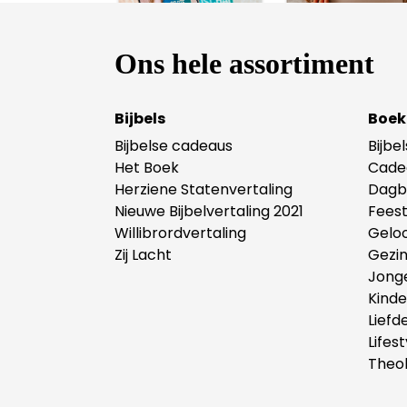
Ons hele assortiment
Bijbels
Boek
Bijbelse cadeaus
Bijbe
Het Boek
Cade
Herziene Statenvertaling
Dagb
Nieuwe Bijbelvertaling 2021
Fees
Willibrordvertaling
Gelo
Zij Lacht
Gezi
Jong
Kind
Liefd
Lifest
Theol