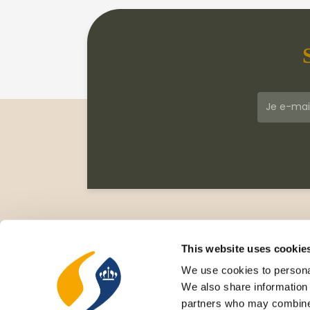
Klantenservice
Meer
Veelgestelde vragen
Wie zi
This website uses cookie
Leveringsvoorwaarden
Gesc
We use cookies to personal
Privacy Statement
Cata
We also share information 
Retourneren
Nieu
partners who may combine i