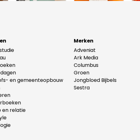
en
Merken
lstudie
Adveniat
au
Ark Media
oeken
Columbus
tdagen
Groen
ofs- en gemeenteopbouw
Jongbloed Bijbels
n
Sestra
eren
erboeken
e en relatie
yle
ogie