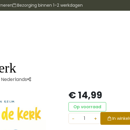
rneren
Bezorging binnen 1–2 werkdagen
erk
Nederlands
€ 14,99
Op voorraad
−
+
In winke