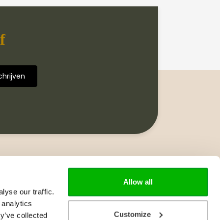
f
Volg ons
Allow all
yse our traffic.
 analytics
Customize
y’ve collected