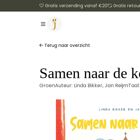
Gratis verzending vanaf €20
Gratis retou
Terug naar overzicht
Samen naar de k
Groen
Auteur:
Linda Bikker
,
Jan Reijm
Taal: