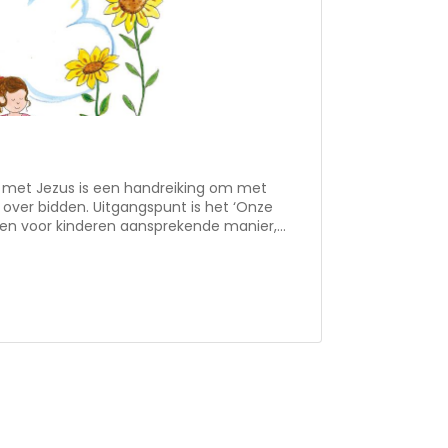
 met Jezus is een handreiking om met
 over bidden. Uitgangspunt is het ‘Onze
en voor kinderen aansprekende manier,
nze Vader’ toegelicht. Aan de hand van
t kinderen hierover in gesprek en hen
n gesprek met kinderen en jongeren over de
rie kinderen. In 2009 verscheen haar
 Linda illustreerde ook het vorige boek Je