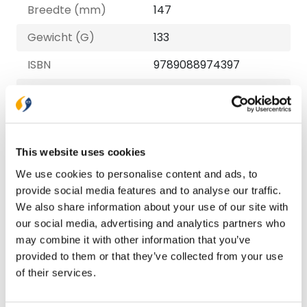
Breedte (mm)
147
Gewicht (G)
133
ISBN
9789088974397
Druk
1
Verschijningsdatum
2025-11-06
NUR-code
711
This website uses cookies
Auteur
Dineke van der Zee
We use cookies to personalise content and ads, to
provide social media features and to analyse our traffic.
Taal
Nederlands
We also share information about your use of our site with
our social media, advertising and analytics partners who
Aantal pagina's
80
may combine it with other information that you’ve
provided to them or that they’ve collected from your use
of their services.
Bezorging binnen 1–2 werkdagen
Gratis verzending vanaf € 20,-