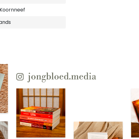
 Koornneef
ands