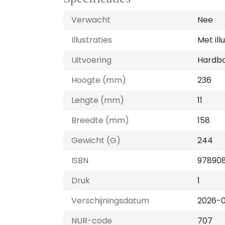
Verwacht
Nee
Illustraties
Met ill
Uitvoering
Hardb
Hoogte (mm)
236
Lengte (mm)
11
Breedte (mm)
158
Gewicht (G)
244
ISBN
97890
Druk
1
Verschijningsdatum
2026-
NUR-code
707