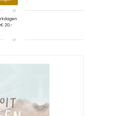
erkdagen
 € 20,-