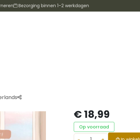
rneren
Bezorging binnen 1–2 werkdagen
erlands
€ 18,99
Op voorraad
−
+
In winke