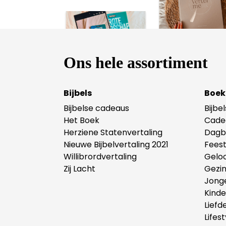
Ons hele assortiment
Bijbels
Boek
Bijbelse cadeaus
Bijbe
Het Boek
Cade
Herziene Statenvertaling
Dagb
Nieuwe Bijbelvertaling 2021
Fees
Willibrordvertaling
Gelo
Zij Lacht
Gezi
Jong
Kind
Liefd
Lifest