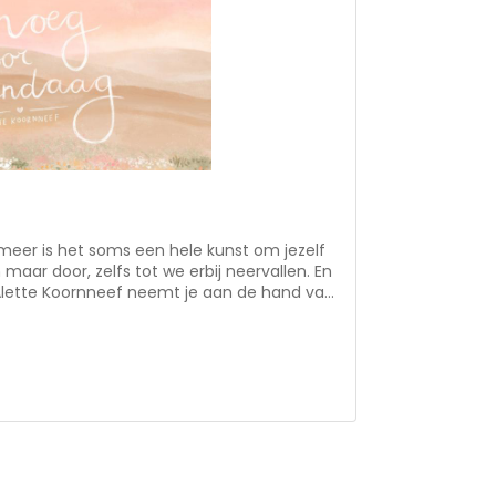
meer is het soms een hele kunst om jezelf
 maar door, zelfs tot we erbij neervallen. En
 Alette Koornneef neemt je aan de hand van
 teksten mee op haar zoektocht naar Genoeg
ningen en zorgen van het dagelijkse leven.
 er altijd Is en zal Zijn. Met tekeningen om
teksten om mee te nemen onderweg.