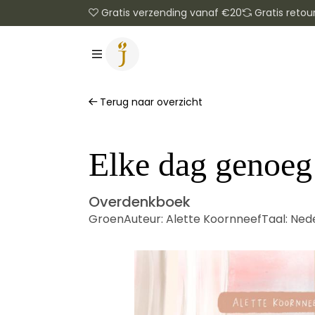
Gratis verzending vanaf €20
Gratis retou
Terug naar overzicht
Elke dag genoeg
Overdenkboek
Groen
Auteur:
Alette Koornneef
Taal:
Ned