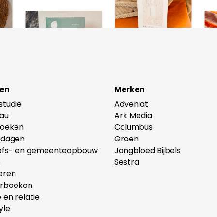
en
Merken
lstudie
Adveniat
au
Ark Media
oeken
Columbus
tdagen
Groen
ofs- en gemeenteopbouw
Jongbloed Bijbels
n
Sestra
eren
erboeken
e en relatie
yle