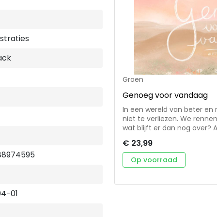
ustraties
ack
Groen
Genoeg voor vandaag
In een wereld van beter en 
niet te verliezen. We rennen
wat blijft er dan nog over?
gedichtjes, illustraties en
€ 23,99
voor vandaag. Naar de zege
88974595
Naar de woorden van God, Die
Op voorraad
bij tot rust te komen en 
04-01