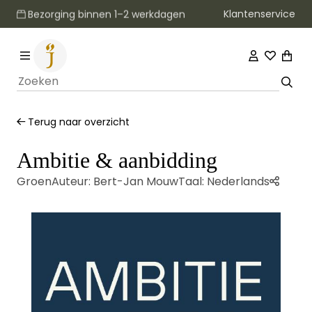
Klantenservice
Bezorging binnen 1–2 werkdagen
Terug naar overzicht
Ambitie & aanbidding
Groen
Auteur:
Bert-Jan Mouw
Taal:
Nederlands