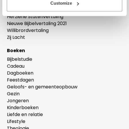
Bijbelse cadeaus
Customize
Het Boek
Herziene Statenvertaling
Nieuwe Bijbelvertaling 2021
Willibrordvertaling
Zij Lacht
Boeken
Bijbelstudie
Cadeau
Dagboeken
Feestdagen
Geloofs- en gemeenteopbouw
Gezin
Jongeren
Kinderboeken
Liefde en relatie
Lifestyle
Theologie