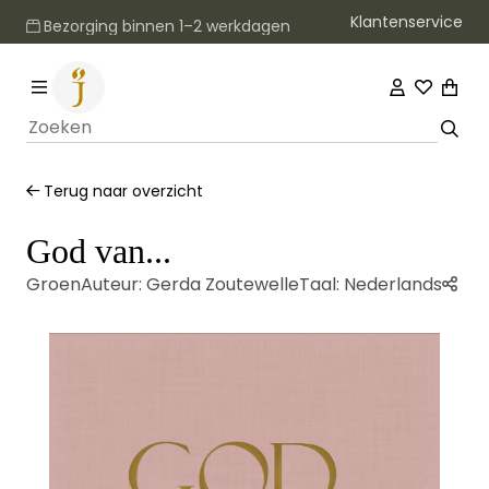
Klantenservice
Bezorging binnen 1–2 werkdagen
Terug naar overzicht
God van...
Groen
Auteur:
Gerda Zoutewelle
Taal:
Nederlands