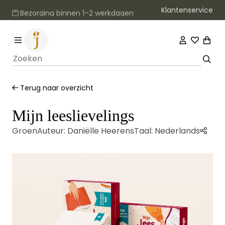
Klantenservice
Bezorging binnen 1–2 werkdagen
Terug naar overzicht
Mijn leeslievelings
Groen
Auteur:
Daniëlle Heerens
Taal:
Nederlands