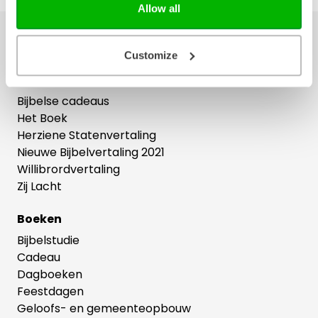
Allow all
Ons hele assortiment
Customize
Bijbels
Bijbelse cadeaus
Het Boek
Herziene Statenvertaling
Nieuwe Bijbelvertaling 2021
Willibrordvertaling
Zij Lacht
Boeken
Bijbelstudie
Cadeau
Dagboeken
Feestdagen
Geloofs- en gemeenteopbouw