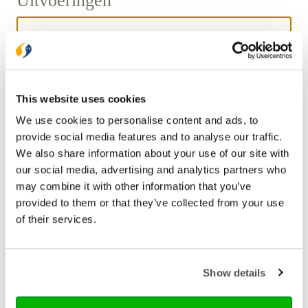
Uitvoeringen
Kaarten
€ 14,99
Hardback
This website uses cookies
€ 17,99
We use cookies to personalise content and ads, to
provide social media features and to analyse our traffic.
We also share information about your use of our site with
our social media, advertising and analytics partners who
Bezorging binnen 1–2 werkdagen
may combine it with other information that you’ve
Gratis verzending vanaf € 20,-
provided to them or that they’ve collected from your use
Gratis retourneren
of their services.
Show details