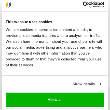
Druk
1
Verschijningsdatum
2026-11-16
This website uses cookies
We use cookies to personalise content and ads, to
Bezorging binnen 1–2 werkdagen
provide social media features and to analyse our traffic.
Gratis verzending vanaf € 20,-
We also share information about your use of our site with
Gratis retourneren
our social media, advertising and analytics partners who
may combine it with other information that you’ve
provided to them or that they’ve collected from your use
of their services.
Show details
Ons hele assortiment
Allow all