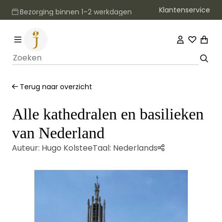
Klantenservice
Bezorging binnen 1–2 werkdagen
Terug naar overzicht
Alle kathedralen en basilieken
van Nederland
Auteur:
Hugo Kolstee
Taal:
Nederlands