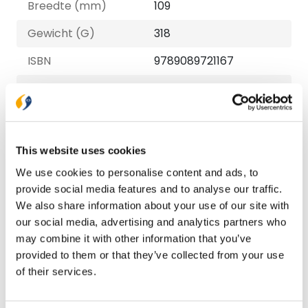
Breedte (mm)
109
Gewicht (G)
318
ISBN
9789089721167
Druk
1
Verschijningsdatum
2024-06-19
NUR-code
511
This website uses cookies
Auteur
Hugo Kolstee
We use cookies to personalise content and ads, to
provide social media features and to analyse our traffic.
Taal
Nederlands
We also share information about your use of our site with
our social media, advertising and analytics partners who
Aantal pagina's
288
may combine it with other information that you’ve
provided to them or that they’ve collected from your use
of their services.
Bezorging binnen 1–2 werkdagen
Gratis verzending vanaf € 20,-