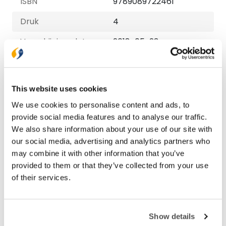
ISBN
9789089722461
Druk
4
Verschijningsdatum
2018-05-23
NUR-code
728
Auteur
Hans Wilbrink
This website uses cookies
Taal
Nederlands
We use cookies to personalise content and ads, to
provide social media features and to analyse our traffic.
Aantal pagina's
224
We also share information about your use of our site with
our social media, advertising and analytics partners who
may combine it with other information that you’ve
Bezorging binnen 1–2 werkdagen
provided to them or that they’ve collected from your use
Gratis verzending vanaf € 20,-
of their services.
Gratis retourneren
Show details