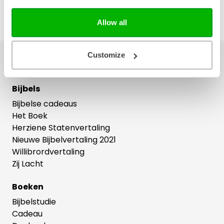
Allow all
Customize
Ons hele assortiment
Bijbels
Bijbelse cadeaus
Het Boek
Herziene Statenvertaling
Nieuwe Bijbelvertaling 2021
Willibrordvertaling
Zij Lacht
Boeken
Bijbelstudie
Cadeau