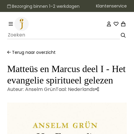
Klantenservice
Bezorging binnen 1–2 werkdagen
Terug naar overzicht
Matteüs en Marcus deel I - Het
evangelie spiritueel gelezen
Auteur:
Anselm Grün
Taal:
Nederlands