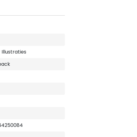
Illustraties
back
64250084