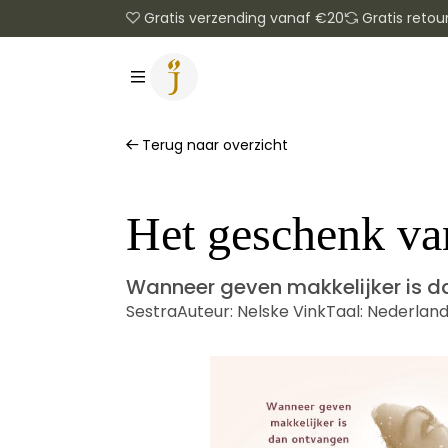
Gratis verzending vanaf €20
Gratis retou
Terug naar overzicht
Het geschenk va
Wanneer geven makkelijker is 
Sestra
Auteur:
Nelske Vink
Taal:
Nederland