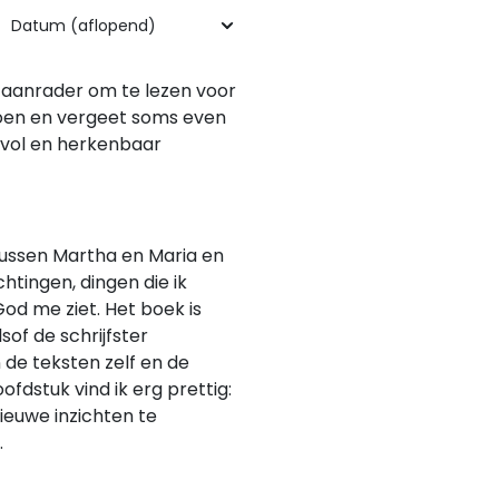
n aanrader om te lezen voor
doen en vergeet soms even
fdevol en herkenbaar
tussen Martha en Maria en
htingen, dingen die ik
od me ziet. Het boek is
of de schrijfster
 de teksten zelf en de
fdstuk vind ik erg prettig:
ieuwe inzichten te
.