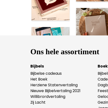
Ons hele assortiment
Bijbels
Boek
Bijbelse cadeaus
Bijbe
Het Boek
Cade
Herziene Statenvertaling
Dagb
Nieuwe Bijbelvertaling 2021
Fees
Willibrordvertaling
Gelo
Zij Lacht
Gezi