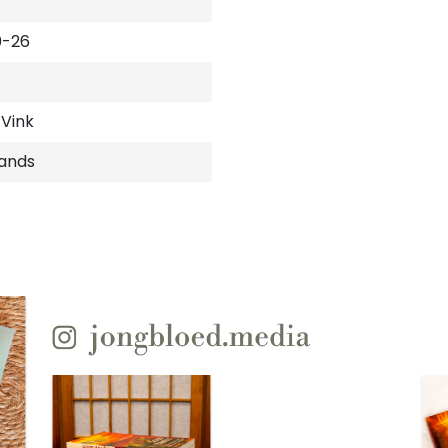
0-26
 Vink
ands