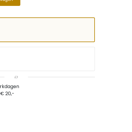
erkdagen
 € 20,-