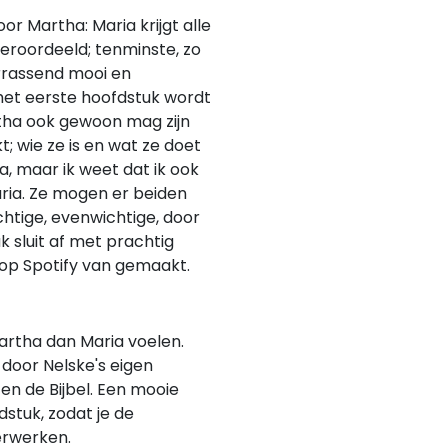
oor Martha: Maria krijgt alle
 veroordeeld; tenminste, zo
errassend mooi en
j het eerste hoofdstuk wordt
rtha ook gewoon mag zijn
; wie ze is en wat ze doet
a, maar ik weet dat ik ook
aria. Ze mogen er beiden
achtige, evenwichtige, door
 sluit af met prachtig
 op Spotify van gemaakt.
artha dan Maria voelen.
 door Nelske's eigen
en de Bijbel. Een mooie
dstuk, zodat je de
erwerken.