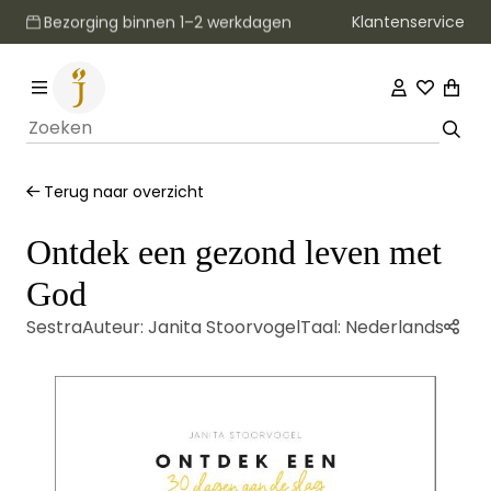
Klantenservice
Bezorging binnen 1–2 werkdagen
Terug naar overzicht
Ontdek een gezond leven met
God
Sestra
Auteur:
Janita Stoorvogel
Taal:
Nederlands