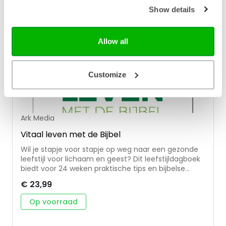
Show details
Allow all
Customize
Ark Media
Vitaal leven met de Bijbel
Wil je stapje voor stapje op weg naar een gezonde
leefstijl voor lichaam en geest? Dit leefstijldagboek
biedt voor 24 weken praktische tips en bijbelse
inspiratie voor een gezonder leven. De nadruk ligt op
€ 23,99
voeding en bijbelse weetjes over voeding. Maar ook
ontspanningsoefeningen, omgaan met stress en
Op voorraad
controle over je gedachten maken deel uit van
Vitaal leven met de Bijbel. Laat je elke dag inspireren