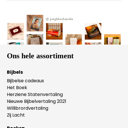
door de informatie over evenwichtige voeding,
suggesties voor meer beweging, beautytips, leuke
weetjes en bijbelse inzichten, om toe te werken
naar een lichamelijk én geestelijk vitaal leven. Bij dit
boek hoort de gelijknamige 13-delige serie 'Vitaal
met de Bijbel' van FAMILY7. De serie is on demand
beschikbaar. Voor meer informatie daarover zie
https://www.family7.nl/plus/programmas/vitaal-
leven-met-de-bijbel.
Ons hele assortiment
Bijbels
Bijbelse cadeaus
Het Boek
Herziene Statenvertaling
Nieuwe Bijbelvertaling 2021
Willibrordvertaling
Zij Lacht