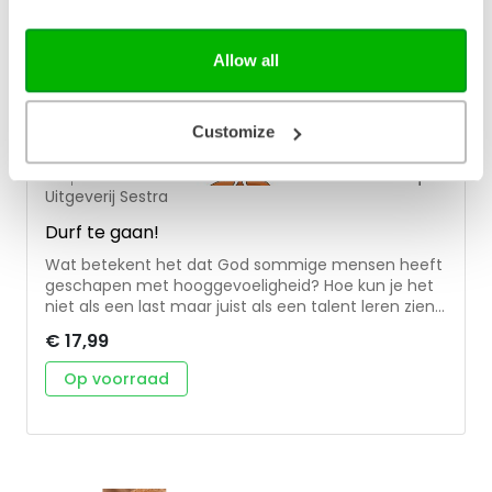
Allow all
Customize
Uitgeverij Sestra
Durf te gaan!
Wat betekent het dat God sommige mensen heeft
geschapen met hooggevoeligheid? Hoe kun je het
niet als een last maar juist als een talent leren zien?
Niet minder dan 15 tot 20% van de mensen is
€ 17,99
hooggevoelig. Deze mensen zijn gevoelig voor
prikkels en beleven de wereld heel intens. Er zijn al
Op voorraad
veel boeken geschreven over hooggevoeligheid en
HSP, maar dit is het eerste christelijke boek over dit
onderwerp. Ook in dit deel van de Sestra
verwerkboeken lees je weer veel praktische vragen,
bemoedigingen en tips, zodat het je echt verder