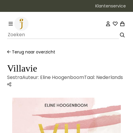
Klantenservice
Bezorging binnen 1–2 werkdagen
Terug naar overzicht
Villavie
Sestra
Auteur:
Eline Hoogenboom
Taal:
Nederlands