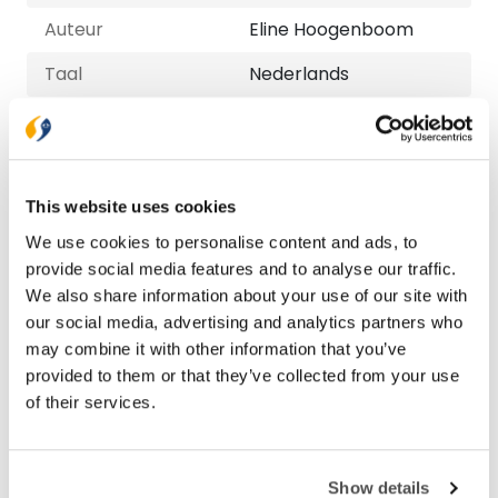
Auteur
Eline Hoogenboom
Taal
Nederlands
Aantal pagina's
232
Bezorging binnen 1–2 werkdagen
This website uses cookies
Gratis verzending vanaf € 20,-
We use cookies to personalise content and ads, to
Gratis retourneren
provide social media features and to analyse our traffic.
We also share information about your use of our site with
our social media, advertising and analytics partners who
Bekijk ook eens
may combine it with other information that you’ve
provided to them or that they’ve collected from your use
of their services.
Show details